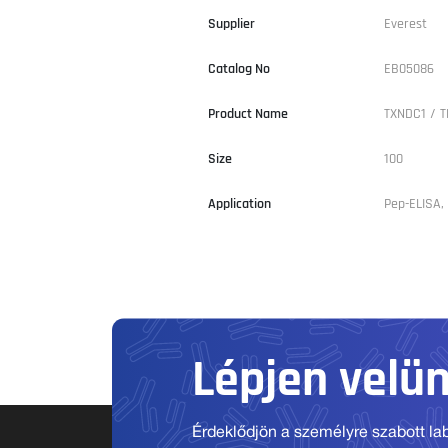
Supplier
Everest
Catalog No
EB05086
Product Name
TXNDC1 / 
Size
100
Application
Pep-ELISA,
Lépjen velü
Érdeklődjön a személyre szabott labo