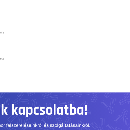
TMX
 WB
nk kapcsolatba!
r felszereléseinkről és szolgáltatásainkról.