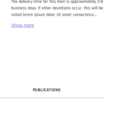
The delivery time for this item is approximately 3-8
business days. If other deviations occur, this will be
noted lorem ipsum dolor sit amet consectetur
adipiscing elit. Lorem Ipsum has been the industry
standard dummy text ever since the 1500s, when
an unknown printer took a galley of type and
scrambled it to make a type specimen book. It has
survived not only five centuries, but also the leap
into electronic typesetting, remaining essentially
unchanged. It was popularised in the 1960s with the
release of Letraset sheets containing Lorem Ipsum
passages, and more recently with desktop
publishing software like Aldus PageMaker including
versions of Lorem Ipsum.
PUB
LICATION
S