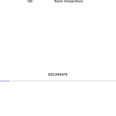
100
Room Temperature
DOC
UMENT
S