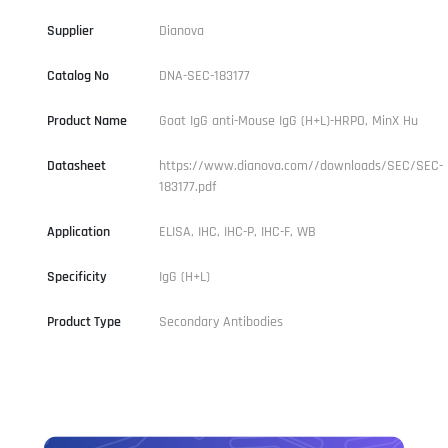
Supplier
Dianova
Catalog No
DNA-SEC-183177
Product Name
Goat IgG anti-Mouse IgG (H+L)-HRPO, MinX Hu
Datasheet
https://www.dianova.com//downloads/SEC/SEC-
183177.pdf
Application
ELISA, IHC, IHC-P, IHC-F, WB
Specificity
IgG (H+L)
Product Type
Secondary Antibodies