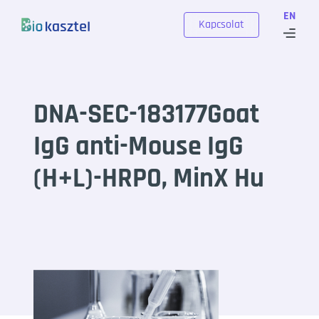
Skip to content
EN
Kapcsolat
DNA-SEC-183177Goat
IgG anti-Mouse IgG
(H+L)-HRPO, MinX Hu