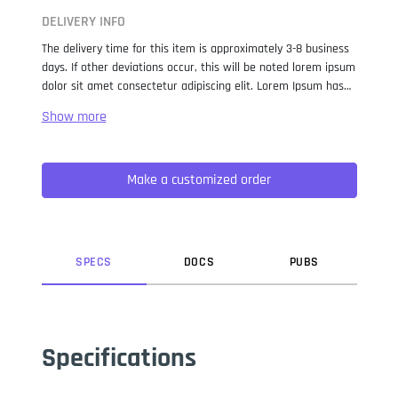
DELIVERY INFO
The delivery time for this item is approximately 3-8 business
days. If other deviations occur, this will be noted lorem ipsum
dolor sit amet consectetur adipiscing elit. Lorem Ipsum has
been the industry standard dummy text ever since the 1500s,
when an unknown printer took a galley of type and
scrambled it to make a type specimen book. It has survived
not only five centuries, but also the leap into electronic
Make a customized order
typesetting, remaining essentially unchanged. It was
popularised in the 1960s with the release of Letraset sheets
containing Lorem Ipsum passages, and more recently with
desktop publishing software like Aldus PageMaker including
versions of Lorem Ipsum.
SPEC
S
DOC
S
PUB
S
Specifications