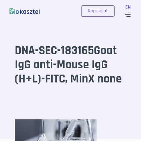
Skip to content
EN
Kapcsolat
DNA-SEC-183165Goat
IgG anti-Mouse IgG
(H+L)-FITC, MinX none