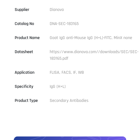
Supplier
Dianova
Catalog No
DNA-SEC-183165
Product Name
Goat IgG anti-Mouse IgG (H+L)-FITC, MinX none
Datasheet
https://www.dianova.com//downloads/SEC/SEC-
183165.pdf
Application
FLISA, FACS, IF, WB
Specificity
IgG (H+L)
Product Type
Secondary Antibodies