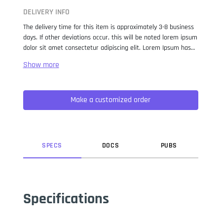
DELIVERY INFO
The delivery time for this item is approximately 3-8 business
days. If other deviations occur, this will be noted lorem ipsum
dolor sit amet consectetur adipiscing elit. Lorem Ipsum has
been the industry standard dummy text ever since the 1500s,
when an unknown printer took a galley of type and
scrambled it to make a type specimen book. It has survived
not only five centuries, but also the leap into electronic
Make a customized order
typesetting, remaining essentially unchanged. It was
popularised in the 1960s with the release of Letraset sheets
containing Lorem Ipsum passages, and more recently with
desktop publishing software like Aldus PageMaker including
versions of Lorem Ipsum.
SPEC
S
DOC
S
PUB
S
Specifications