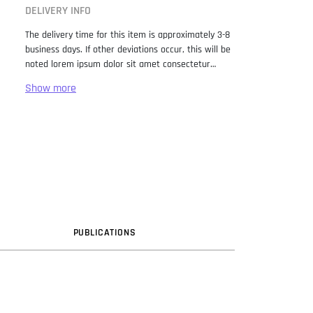
DELIVERY INFO
The delivery time for this item is approximately 3-8
business days. If other deviations occur, this will be
noted lorem ipsum dolor sit amet consectetur
adipiscing elit. Lorem Ipsum has been the industry
standard dummy text ever since the 1500s, when
an unknown printer took a galley of type and
scrambled it to make a type specimen book. It has
survived not only five centuries, but also the leap
into electronic typesetting, remaining essentially
unchanged. It was popularised in the 1960s with the
release of Letraset sheets containing Lorem Ipsum
passages, and more recently with desktop
publishing software like Aldus PageMaker including
versions of Lorem Ipsum.
PUB
LICATION
S