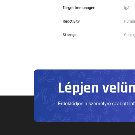
Target Immunogen
IgA
Reactivity
Huma
Storage
Conjug
Lépjen velü
Érdeklődjön a személyre szabott labo