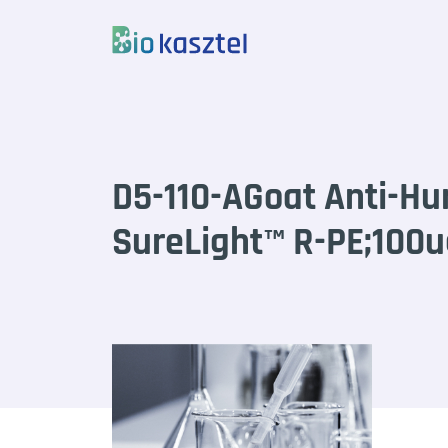
Skip to content
D5-110-AGoat Anti-Hu
SureLight™ R-PE;100