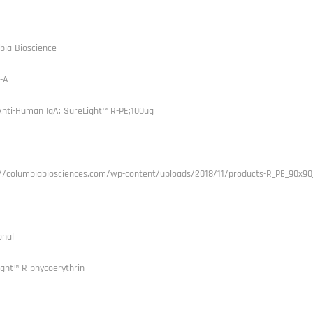
bia Bioscience
-A
Anti-Human IgA: SureLight™ R-PE;100ug
://columbiabiosciences.com/wp-content/uploads/2018/11/products-R_PE_90x90
onal
ight™ R-phycoerythrin