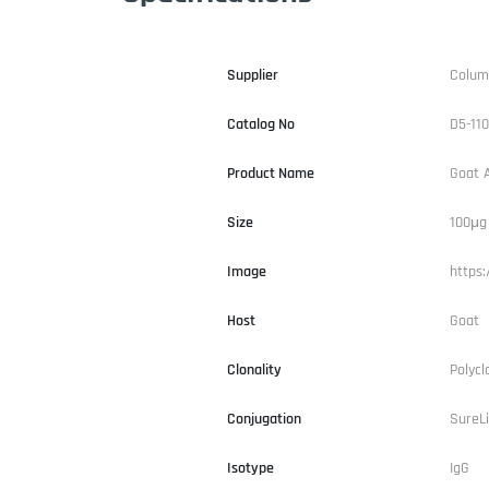
Supplier
Colum
Catalog No
D5-110
Product Name
Goat 
Size
100μg
Image
https
Host
Goat
Clonality
Polycl
Conjugation
SureL
Isotype
IgG