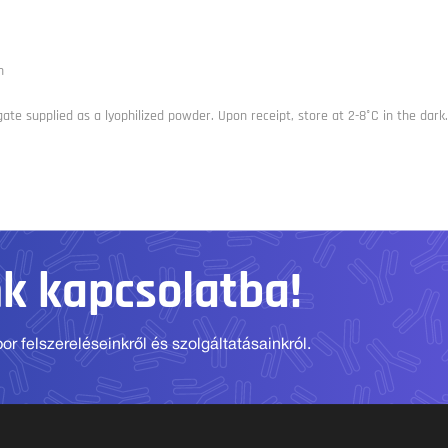
n
ate supplied as a lyophilized powder. Upon receipt, store at 2-8°C in the dark.
nk kapcsolatba!
r felszereléseinkről és szolgáltatásainkról.