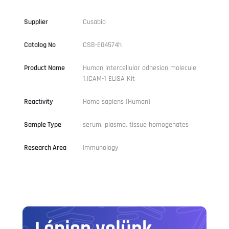
Supplier
Cusabio
Catalog No
CSB-E04574h
Product Name
Human intercellular adhesion molecule
1,ICAM-1 ELISA Kit
Reactivity
Homo sapiens (Human)
Sample Type
serum, plasma, tissue homogenates
Research Area
Immunology