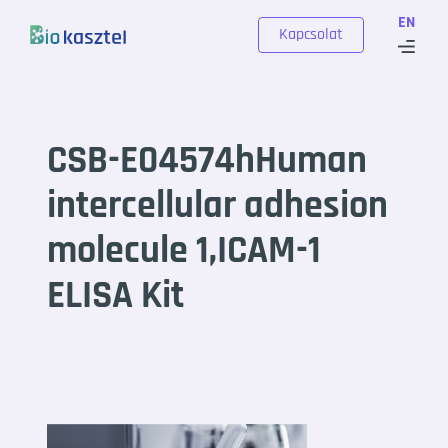
Skip to content
EN
Kapcsolat
CSB-E04574hHuman
intercellular adhesion
molecule 1,ICAM-1
ELISA Kit