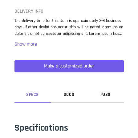
DELIVERY INFO
The delivery time for this item is approximately 3-8 business
days. If other deviations occur, this will be noted lorem ipsum
dolor sit amet consectetur adipiscing elit. Lorem Ipsum has
been the industry standard dummy text ever since the 1500s,
when an unknown printer took a galley of type and
scrambled it to make a type specimen book. It has survived
not only five centuries, but also the leap into electronic
Make a customized order
typesetting, remaining essentially unchanged. It was
popularised in the 1960s with the release of Letraset sheets
containing Lorem Ipsum passages, and more recently with
desktop publishing software like Aldus PageMaker including
versions of Lorem Ipsum.
SPEC
S
DOC
S
PUB
S
Specifications