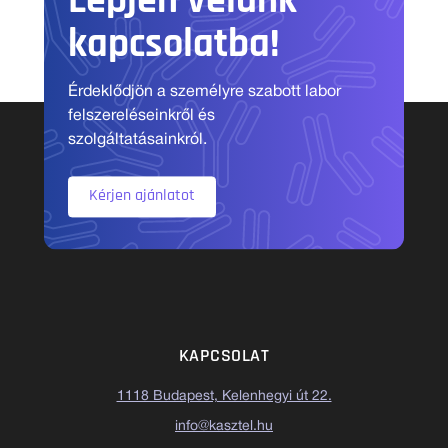
Lépjen velünk
kapcsolatba!
Érdeklődjön a személyre szabott labor
felszereléseinkről és
szolgáltatásainkról.
Kérjen ajánlatot
KAPCSOLAT
1118 Budapest, Kelenhegyi út 22.
info@kasztel.hu