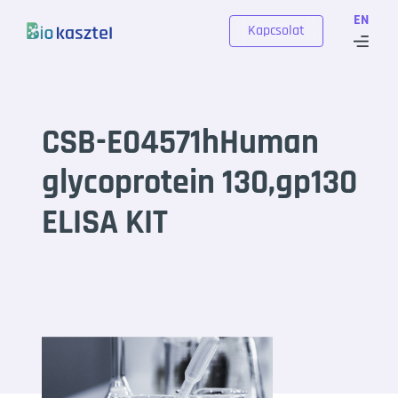
Skip to content
EN
Kapcsolat
CSB-E04571hHuman
glycoprotein 130,gp130
ELISA KIT