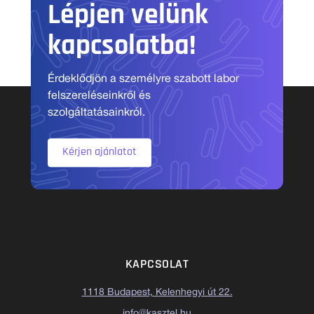
Lépjen velünk
kapcsolatba!
Érdeklődjön a személyre szabott labor
felszereléseinkről és
szolgáltatásainkról.
Kérjen ajánlatot
KAPCSOLAT
1118 Budapest, Kelenhegyi út 22.
info@kasztel.hu