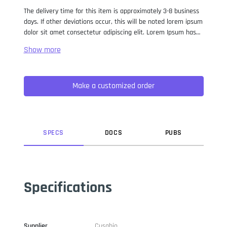
The delivery time for this item is approximately 3-8 business
days. If other deviations occur, this will be noted lorem ipsum
dolor sit amet consectetur adipiscing elit. Lorem Ipsum has
been the industry standard dummy text ever since the 1500s,
when an unknown printer took a galley of type and
scrambled it to make a type specimen book. It has survived
not only five centuries, but also the leap into electronic
Make a customized order
typesetting, remaining essentially unchanged. It was
popularised in the 1960s with the release of Letraset sheets
containing Lorem Ipsum passages, and more recently with
desktop publishing software like Aldus PageMaker including
versions of Lorem Ipsum.
SPEC
S
DOC
S
PUB
S
Specifications
Supplier
Cusabio