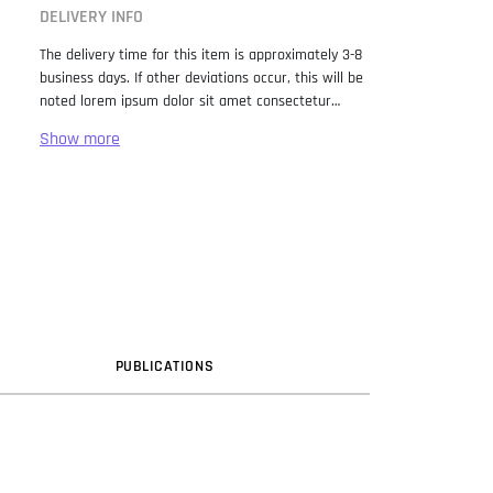
DELIVERY INFO
The delivery time for this item is approximately 3-8
business days. If other deviations occur, this will be
noted lorem ipsum dolor sit amet consectetur
adipiscing elit. Lorem Ipsum has been the industry
standard dummy text ever since the 1500s, when
an unknown printer took a galley of type and
scrambled it to make a type specimen book. It has
survived not only five centuries, but also the leap
into electronic typesetting, remaining essentially
unchanged. It was popularised in the 1960s with the
release of Letraset sheets containing Lorem Ipsum
passages, and more recently with desktop
publishing software like Aldus PageMaker including
versions of Lorem Ipsum.
PUB
LICATION
S