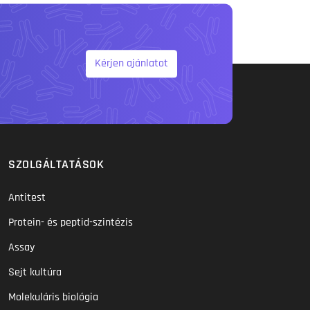
Kérjen ajánlatot
SZOLGÁLTATÁSOK
Antitest
Protein- és peptid-szintézis
Assay
Sejt kultúra
Molekuláris biológia