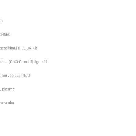
io
04560r
actalkine,FK ELISA Kit
ine (C-X3-C motif) ligand 1
 norvegicus (Rat)
, plasma
vascular