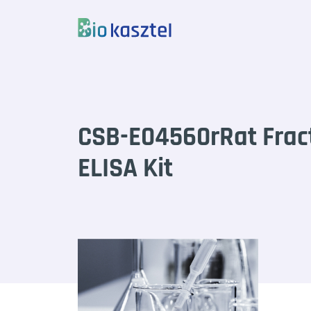
Skip to content
CSB-E04560rRat Fract
ELISA Kit