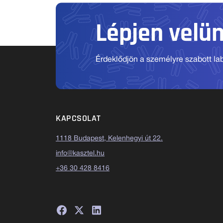
Lépjen velü
Érdeklődjön a személyre szabott labo
KAPCSOLAT
1118 Budapest, Kelenhegyi út 22.
info@kasztel.hu
+36 30 428 8416