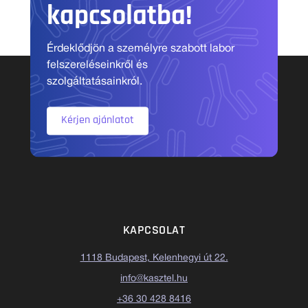
kapcsolatba!
Érdeklődjön a személyre szabott labor
felszereléseinkről és
szolgáltatásainkról.
Kérjen ajánlatot
KAPCSOLAT
1118 Budapest, Kelenhegyi út 22.
info@kasztel.hu
+36 30 428 8416