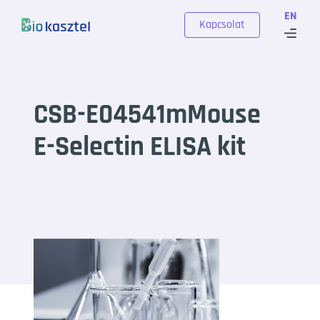
Skip to content
EN
Kapcsolat
CSB-E04541mMouse
E-Selectin ELISA kit