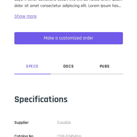
dolor sit amet consectetur adipiscing elit. Lorem Ipsum has
been the industry standard dummy text ever since the 1500s,
when an unknown printer took a galley of type and
scrambled it to make a type specimen book. It has survived
not only five centuries, but also the leap into electronic
Make a customized order
typesetting, remaining essentially unchanged. It was
popularised in the 1960s with the release of Letraset sheets
containing Lorem Ipsum passages, and more recently with
desktop publishing software like Aldus PageMaker including
versions of Lorem Ipsum.
SPEC
S
DOC
S
PUB
S
Specifications
Supplier
Cusabio
Catalog No
CSB-E04541m