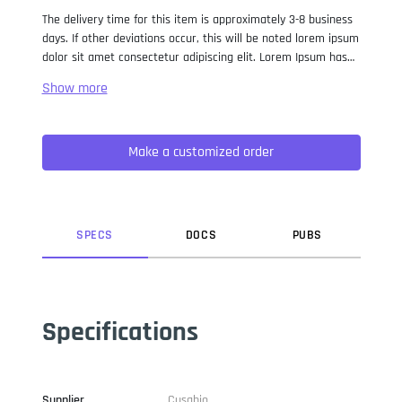
The delivery time for this item is approximately 3-8 business
days. If other deviations occur, this will be noted lorem ipsum
dolor sit amet consectetur adipiscing elit. Lorem Ipsum has
been the industry standard dummy text ever since the 1500s,
when an unknown printer took a galley of type and
scrambled it to make a type specimen book. It has survived
not only five centuries, but also the leap into electronic
Make a customized order
typesetting, remaining essentially unchanged. It was
popularised in the 1960s with the release of Letraset sheets
containing Lorem Ipsum passages, and more recently with
desktop publishing software like Aldus PageMaker including
versions of Lorem Ipsum.
SPEC
S
DOC
S
PUB
S
Specifications
Supplier
Cusabio