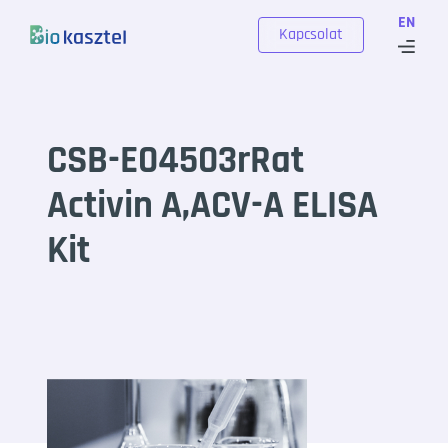
Skip to content
EN
Kapcsolat
CSB-E04503rRat
Activin A,ACV-A ELISA
Kit