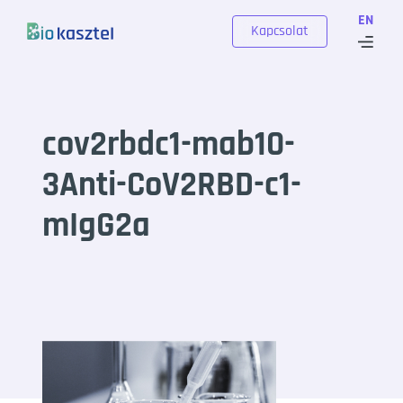
Skip to content
EN
Kapcsolat
cov2rbdc1-mab10-
3Anti-CoV2RBD-c1-
mIgG2a