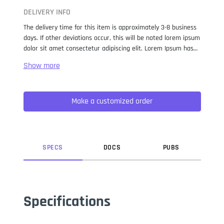
DELIVERY INFO
The delivery time for this item is approximately 3-8 business
days. If other deviations occur, this will be noted lorem ipsum
dolor sit amet consectetur adipiscing elit. Lorem Ipsum has
been the industry standard dummy text ever since the 1500s,
when an unknown printer took a galley of type and
scrambled it to make a type specimen book. It has survived
not only five centuries, but also the leap into electronic
Make a customized order
typesetting, remaining essentially unchanged. It was
popularised in the 1960s with the release of Letraset sheets
containing Lorem Ipsum passages, and more recently with
desktop publishing software like Aldus PageMaker including
versions of Lorem Ipsum.
SPEC
S
DOC
S
PUB
S
Specifications