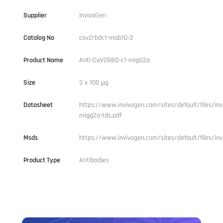
Supplier
InvivoGen
Catalog No
cov2rbdc1-mab10-3
Product Name
Anti-CoV2RBD-c1-mIgG2a
Size
3 x 100 µg
Datasheet
https://www.invivogen.com/sites/default/files/inv
migg2a-tds.pdf
Msds
https://www.invivogen.com/sites/default/files/inv
Product Type
Antibodies