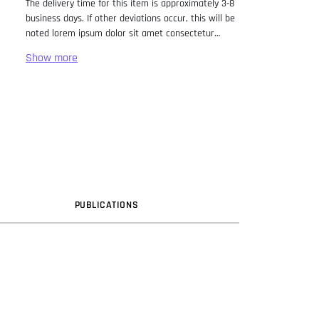
The delivery time for this item is approximately 3-8
business days. If other deviations occur, this will be
noted lorem ipsum dolor sit amet consectetur
adipiscing elit. Lorem Ipsum has been the industry
standard dummy text ever since the 1500s, when
an unknown printer took a galley of type and
scrambled it to make a type specimen book. It has
survived not only five centuries, but also the leap
into electronic typesetting, remaining essentially
unchanged. It was popularised in the 1960s with the
release of Letraset sheets containing Lorem Ipsum
passages, and more recently with desktop
publishing software like Aldus PageMaker including
versions of Lorem Ipsum.
PUB
LICATION
S