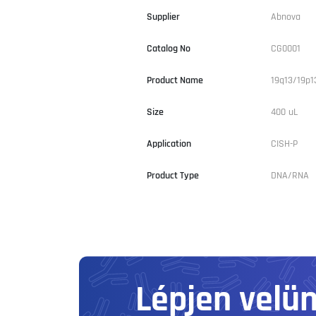
Supplier
Abnova
Catalog No
CG0001
Product Name
19q13/19p1
Size
400 uL
Application
CISH-P
Product Type
DNA/RNA
Lépjen velü