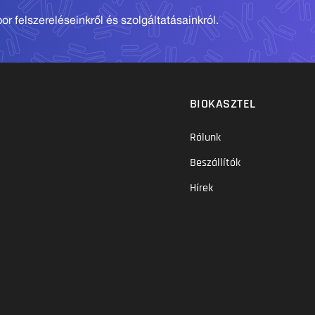
r felszereléseinkről és szolgáltatásainkról.
BIOKASZTEL
Rólunk
Beszállítók
Hírek