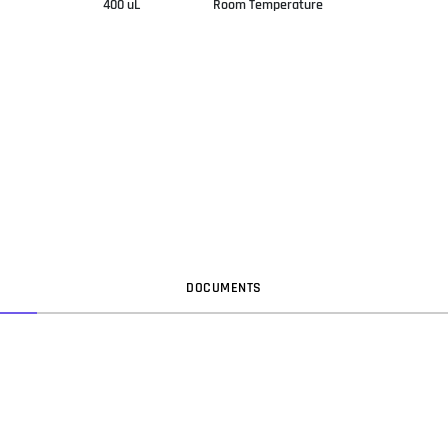
400 uL
Room Temperature
DOC
UMENT
S