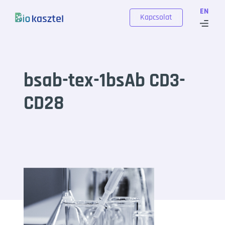
Skip to content
EN
Kapcsolat
bsab-tex-1bsAb CD3-
CD28