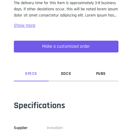
The delivery time for this item is approximately 3-8 business
days. If other deviations occur, this will be noted lorem ipsum
dolor sit amet consectetur adipiscing elit. Lorem Ipsum has
been the industry standard dummy text ever since the 1500s,
when an unknown printer took a galley of type and
scrambled it to make a type specimen book. It has survived
not only five centuries, but also the leap into electronic
Make a customized order
typesetting, remaining essentially unchanged. It was
popularised in the 1960s with the release of Letraset sheets
containing Lorem Ipsum passages, and more recently with
desktop publishing software like Aldus PageMaker including
versions of Lorem Ipsum.
SPEC
S
DOC
S
PUB
S
Specifications
Supplier
InvivoGen