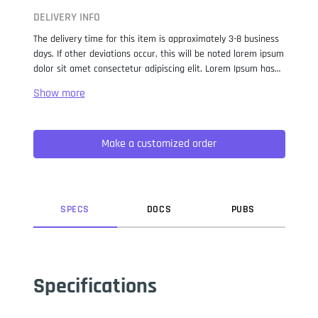
DELIVERY INFO
The delivery time for this item is approximately 3-8 business
days. If other deviations occur, this will be noted lorem ipsum
dolor sit amet consectetur adipiscing elit. Lorem Ipsum has
been the industry standard dummy text ever since the 1500s,
when an unknown printer took a galley of type and
scrambled it to make a type specimen book. It has survived
not only five centuries, but also the leap into electronic
Make a customized order
typesetting, remaining essentially unchanged. It was
popularised in the 1960s with the release of Letraset sheets
containing Lorem Ipsum passages, and more recently with
desktop publishing software like Aldus PageMaker including
versions of Lorem Ipsum.
SPEC
S
DOC
S
PUB
S
Specifications