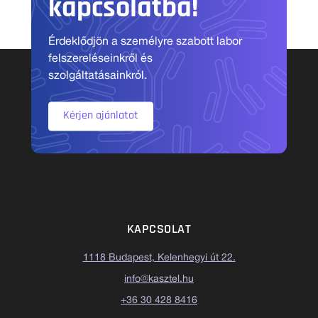
kapcsolatba!
Érdeklődjön a személyre szabott labor
felszereléseinkről és
szolgáltatásainkról.
Kérjen ajánlatot
KAPCSOLAT
1118 Budapest, Kelenhegyi út 22.
info@kasztel.hu
+36 30 428 8416