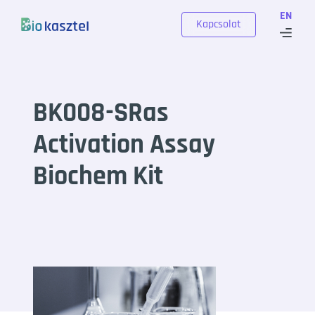
Skip to content
EN
Kapcsolat
BK008-SRas
Activation Assay
Biochem Kit