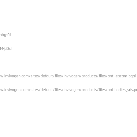
mbg-01
AM-βGal
w.invivogen.com/sites/default/files/invivogen/products/files/anti-epcam-bgal_
w.invivogen.com/sites/default/files/invivogen/products/files/antibodies_sds.p