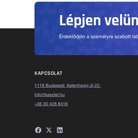
Lépjen velü
Érdeklődjön a személyre szabott labo
KAPCSOLAT
1118 Budapest, Kelenhegyi út 22.
info@kasztel.hu
+36 30 428 8416