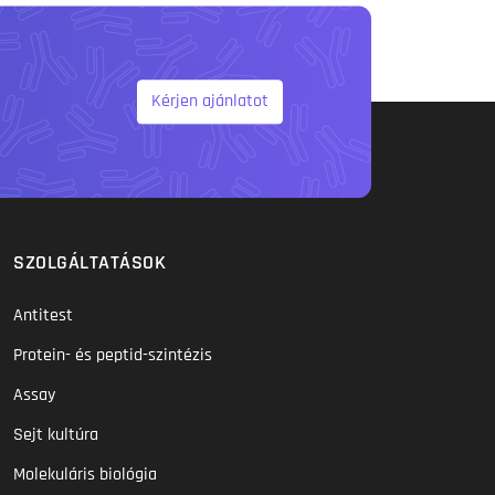
Kérjen ajánlatot
SZOLGÁLTATÁSOK
Antitest
Protein- és peptid-szintézis
Assay
Sejt kultúra
Molekuláris biológia