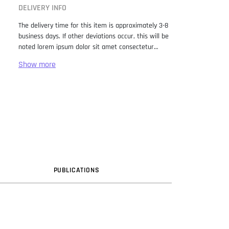
DELIVERY INFO
The delivery time for this item is approximately 3-8
business days. If other deviations occur, this will be
noted lorem ipsum dolor sit amet consectetur
adipiscing elit. Lorem Ipsum has been the industry
standard dummy text ever since the 1500s, when
an unknown printer took a galley of type and
scrambled it to make a type specimen book. It has
survived not only five centuries, but also the leap
into electronic typesetting, remaining essentially
unchanged. It was popularised in the 1960s with the
release of Letraset sheets containing Lorem Ipsum
passages, and more recently with desktop
publishing software like Aldus PageMaker including
versions of Lorem Ipsum.
PUB
LICATION
S