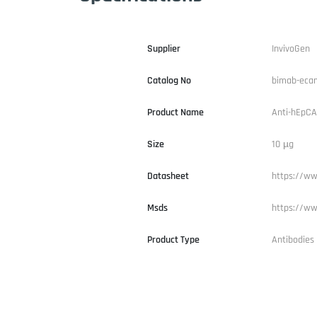
Supplier
InvivoGen
Catalog No
bimab-eca
Product Name
Anti-hEpC
Size
10 µg
Datasheet
https://ww
Msds
https://ww
Product Type
Antibodies