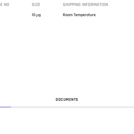
LE NO
SIZE
SHIPPING INFORMATION
10 µg
Room Temperature
DOC
UMENT
S