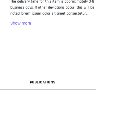
The delivery time for this item is approximately 3-8
business days. If other deviations occur, this will be
noted lorem ipsum dolor sit amet consectetur
adipiscing elit. Lorem Ipsum has been the industry
standard dummy text ever since the 1500s, when
an unknown printer took a galley of type and
scrambled it to make a type specimen book. It has
survived not only five centuries, but also the leap
into electronic typesetting, remaining essentially
unchanged. It was popularised in the 1960s with the
release of Letraset sheets containing Lorem Ipsum
passages, and more recently with desktop
publishing software like Aldus PageMaker including
versions of Lorem Ipsum.
PUB
LICATION
S