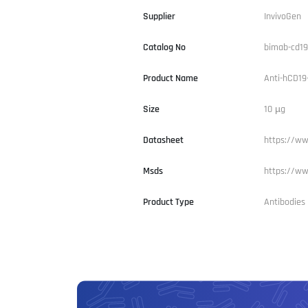
Supplier
InvivoGen
Catalog No
bimab-cd19
Product Name
Anti-hCD19
Size
10 µg
Datasheet
https://ww
Msds
https://ww
Product Type
Antibodies