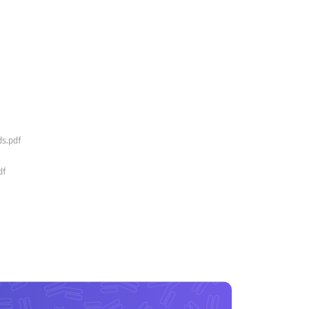
ds.pdf
df