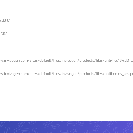
cd3-01
-CD3
w.invivogen.com/sites/default/files/invivogen/products/files/anti-hcd19-cd3_t
w.invivogen.com/sites/default/files/invivogen/products/files/antibodies_sds.p