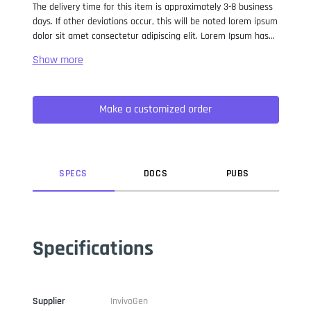
The delivery time for this item is approximately 3-8 business
days. If other deviations occur, this will be noted lorem ipsum
dolor sit amet consectetur adipiscing elit. Lorem Ipsum has
been the industry standard dummy text ever since the 1500s,
when an unknown printer took a galley of type and
scrambled it to make a type specimen book. It has survived
not only five centuries, but also the leap into electronic
Make a customized order
typesetting, remaining essentially unchanged. It was
popularised in the 1960s with the release of Letraset sheets
containing Lorem Ipsum passages, and more recently with
desktop publishing software like Aldus PageMaker including
versions of Lorem Ipsum.
SPEC
S
DOC
S
PUB
S
Specifications
Supplier
InvivoGen