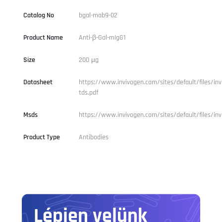
Catalog No
bgal-mab9-02
Product Name
Anti-β-Gal-mIgG1
Size
200 µg
Datasheet
https://www.invivogen.com/sites/default/files/inv
tds.pdf
Msds
https://www.invivogen.com/sites/default/files/inv
Product Type
Antibodies
Lépjen velünk