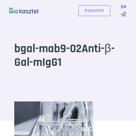
Skip to content
EN
Kapcsolat
bgal-mab9-02Anti-β-
Gal-mIgG1