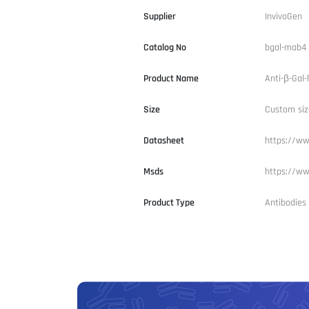
Supplier
InvivoGen
Catalog No
bgal-mab4
Product Name
Anti-β-Gal-
Size
Custom siz
Datasheet
https://ww
Msds
https://www
Product Type
Antibodies