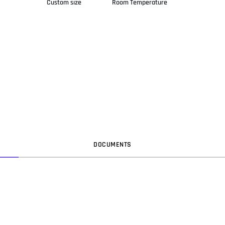
Custom size
Room Temperature
DOC
UMENT
S