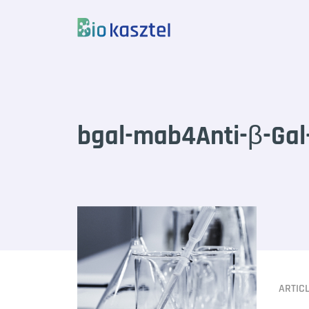
Skip to content
bgal-mab4Anti-β-Gal
ARTIC