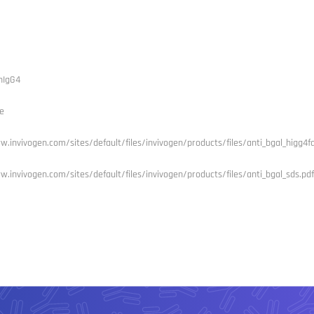
hIgG4
e
w.invivogen.com/sites/default/files/invivogen/products/files/anti_bgal_higg4f
.invivogen.com/sites/default/files/invivogen/products/files/anti_bgal_sds.pdf