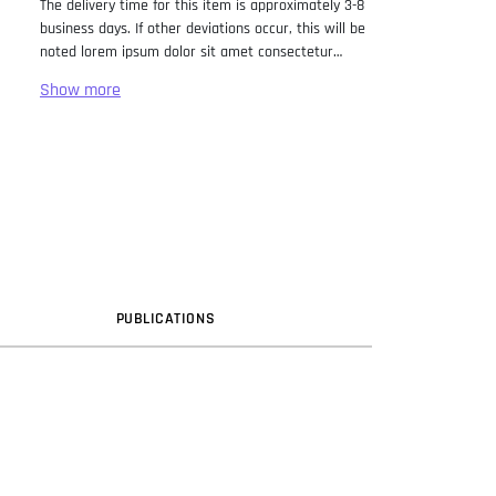
The delivery time for this item is approximately 3-8
business days. If other deviations occur, this will be
noted lorem ipsum dolor sit amet consectetur
adipiscing elit. Lorem Ipsum has been the industry
standard dummy text ever since the 1500s, when
an unknown printer took a galley of type and
scrambled it to make a type specimen book. It has
survived not only five centuries, but also the leap
into electronic typesetting, remaining essentially
unchanged. It was popularised in the 1960s with the
release of Letraset sheets containing Lorem Ipsum
passages, and more recently with desktop
publishing software like Aldus PageMaker including
versions of Lorem Ipsum.
PUB
LICATION
S