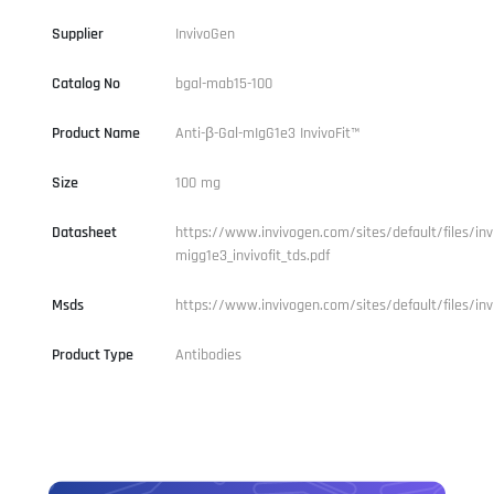
Supplier
InvivoGen
Catalog No
bgal-mab15-100
Product Name
Anti-β-Gal-mIgG1e3 InvivoFit™
Size
100 mg
Datasheet
https://www.invivogen.com/sites/default/files/inv
migg1e3_invivofit_tds.pdf
Msds
https://www.invivogen.com/sites/default/files/inv
Product Type
Antibodies