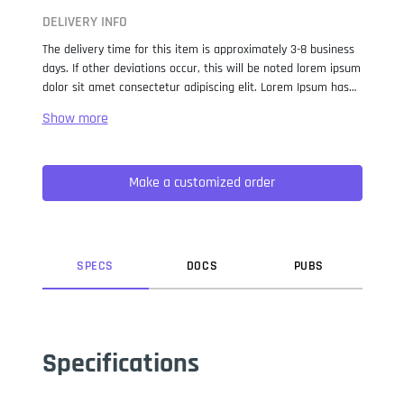
DELIVERY INFO
The delivery time for this item is approximately 3-8 business
days. If other deviations occur, this will be noted lorem ipsum
dolor sit amet consectetur adipiscing elit. Lorem Ipsum has
been the industry standard dummy text ever since the 1500s,
when an unknown printer took a galley of type and
scrambled it to make a type specimen book. It has survived
not only five centuries, but also the leap into electronic
Make a customized order
typesetting, remaining essentially unchanged. It was
popularised in the 1960s with the release of Letraset sheets
containing Lorem Ipsum passages, and more recently with
desktop publishing software like Aldus PageMaker including
versions of Lorem Ipsum.
SPEC
S
DOC
S
PUB
S
Specifications