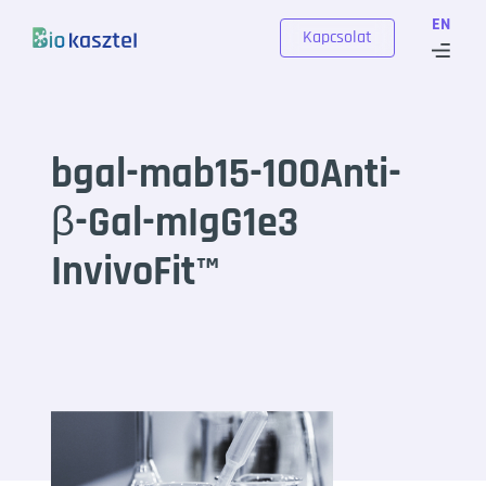
Skip to content
EN
Kapcsolat
bgal-mab15-100Anti-
β-Gal-mIgG1e3
InvivoFit™