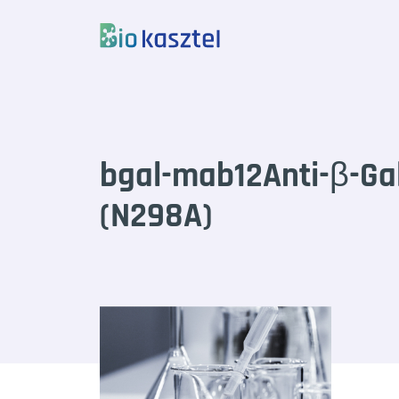
Skip to content
bgal-mab12Anti-β-Ga
(N298A)