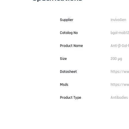
Supplier
InvivoGen
Catalog No
bgal-mab1
Product Name
Anti-β-Gal
Size
200 µg
Datasheet
https://ww
Msds
https://ww
Product Type
Antibodies