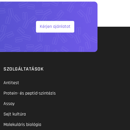
Kérjen ajánlatot
SZOLGÁLTATÁSOK
Antitest
Protein- és peptid-szintézis
Assay
Sejt kultúra
Molekuláris biológia