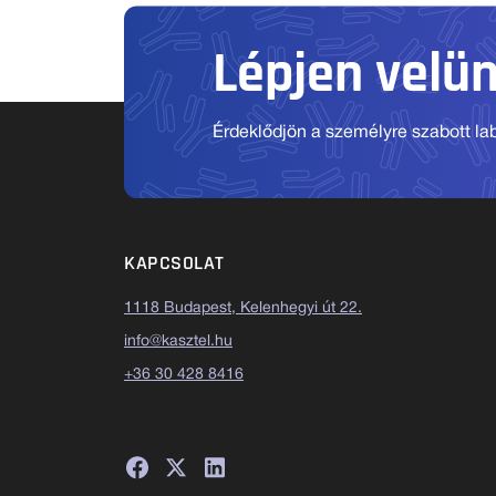
Lépjen velü
Érdeklődjön a személyre szabott labo
KAPCSOLAT
1118 Budapest, Kelenhegyi út 22.
info@kasztel.hu
+36 30 428 8416