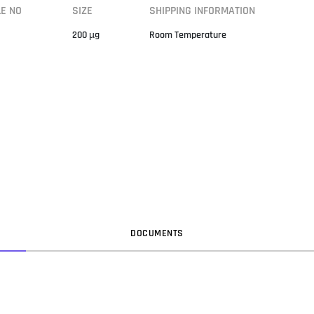
LE NO
SIZE
SHIPPING INFORMATION
200 µg
Room Temperature
DOC
UMENT
S