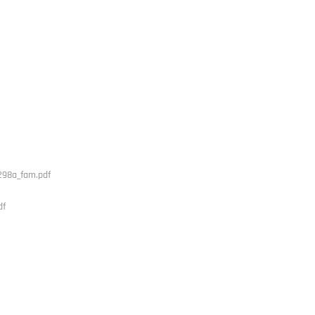
n298a_fam.pdf
df