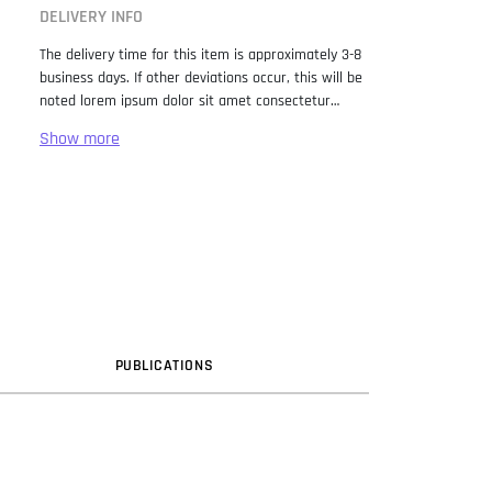
DELIVERY INFO
The delivery time for this item is approximately 3-8
business days. If other deviations occur, this will be
noted lorem ipsum dolor sit amet consectetur
adipiscing elit. Lorem Ipsum has been the industry
standard dummy text ever since the 1500s, when
an unknown printer took a galley of type and
scrambled it to make a type specimen book. It has
survived not only five centuries, but also the leap
into electronic typesetting, remaining essentially
unchanged. It was popularised in the 1960s with the
release of Letraset sheets containing Lorem Ipsum
passages, and more recently with desktop
publishing software like Aldus PageMaker including
versions of Lorem Ipsum.
PUB
LICATION
S