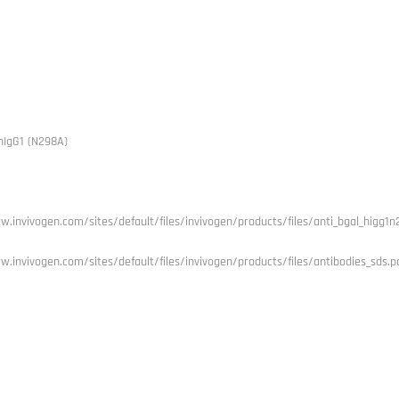
2
-hIgG1 (N298A)
w.invivogen.com/sites/default/files/invivogen/products/files/anti_bgal_higg1
w.invivogen.com/sites/default/files/invivogen/products/files/antibodies_sds.p