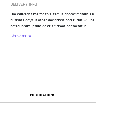
DELIVERY INFO
The delivery time for this item is approximately 3-8
business days. If other deviations occur, this will be
noted lorem ipsum dolor sit amet consectetur
adipiscing elit. Lorem Ipsum has been the industry
standard dummy text ever since the 1500s, when
an unknown printer took a galley of type and
scrambled it to make a type specimen book. It has
survived not only five centuries, but also the leap
into electronic typesetting, remaining essentially
unchanged. It was popularised in the 1960s with the
release of Letraset sheets containing Lorem Ipsum
passages, and more recently with desktop
publishing software like Aldus PageMaker including
versions of Lorem Ipsum.
PUB
LICATION
S