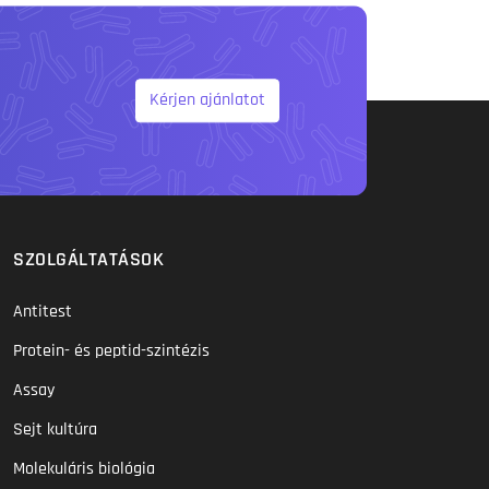
Kérjen ajánlatot
SZOLGÁLTATÁSOK
Antitest
Protein- és peptid-szintézis
Assay
Sejt kultúra
Molekuláris biológia