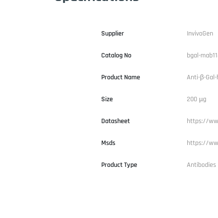
Supplier
InvivoGen
Catalog No
bgal-mab11
Product Name
Anti-β-Gal
Size
200 µg
Datasheet
https://ww
Msds
https://ww
Product Type
Antibodies