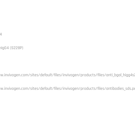
4
-hIgG4 (S228P)
w.invivogen.com/sites/default/files/invivogen/products/files/anti_bgal_higg4
w.invivogen.com/sites/default/files/invivogen/products/files/antibodies_sds.p