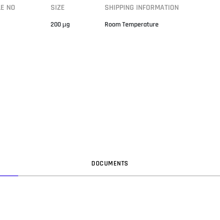
LE NO
SIZE
SHIPPING INFORMATION
200 µg
Room Temperature
DOC
UMENT
S