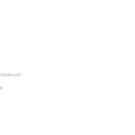
s228pfam.pdf
df