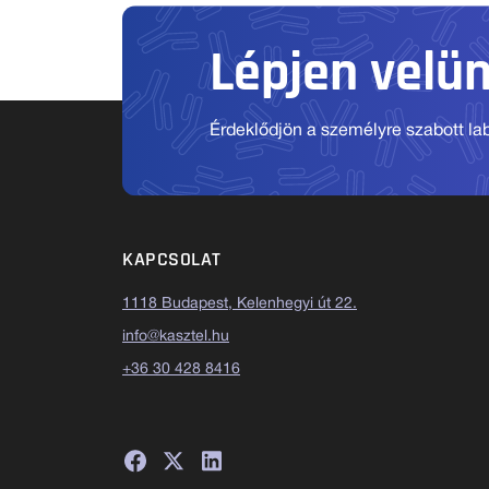
Lépjen velü
Érdeklődjön a személyre szabott labo
KAPCSOLAT
1118 Budapest, Kelenhegyi út 22.
info@kasztel.hu
+36 30 428 8416