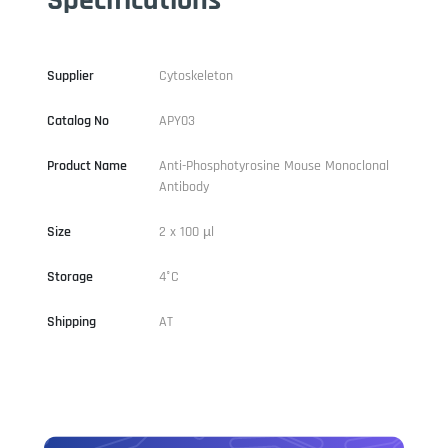
Supplier
Cytoskeleton
Catalog No
APY03
Product Name
Anti-Phosphotyrosine Mouse Monoclonal
Antibody
Size
2 x 100 µl
Storage
4°C
Shipping
AT