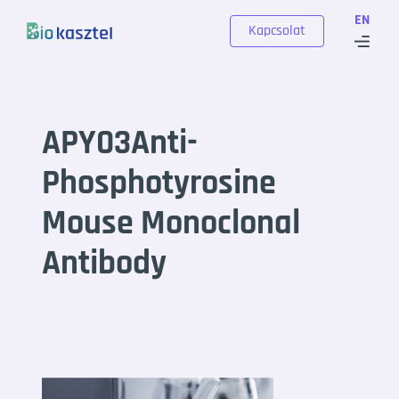
Skip to content
EN
Kapcsolat
APY03Anti-
Phosphotyrosine
Mouse Monoclonal
Antibody