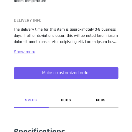
Room Temperature
DELIVERY INFO
The delivery time for this item is approximately 3-8 business
days. If other deviations occur, this will be noted lorem ipsum
dolor sit amet consectetur adipiscing elit. Lorem Ipsum has
been the industry standard dummy text ever since the 1500s,
when an unknown printer took a galley of type and
scrambled it to make a type specimen book. It has survived
not only five centuries, but also the leap into electronic
Make a customized order
typesetting, remaining essentially unchanged. It was
popularised in the 1960s with the release of Letraset sheets
containing Lorem Ipsum passages, and more recently with
desktop publishing software like Aldus PageMaker including
versions of Lorem Ipsum.
SPEC
S
DOC
S
PUB
S
Specifications