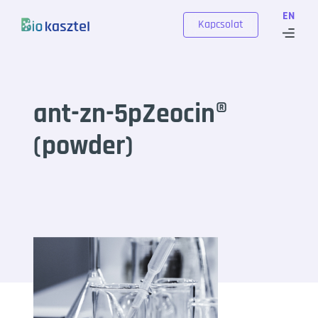
Skip to content
EN
Kapcsolat
ant-zn-5pZeocin®
(powder)