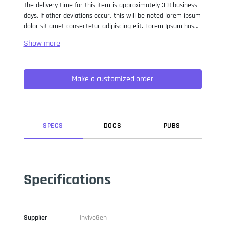
The delivery time for this item is approximately 3-8 business
days. If other deviations occur, this will be noted lorem ipsum
dolor sit amet consectetur adipiscing elit. Lorem Ipsum has
been the industry standard dummy text ever since the 1500s,
when an unknown printer took a galley of type and
scrambled it to make a type specimen book. It has survived
not only five centuries, but also the leap into electronic
Make a customized order
typesetting, remaining essentially unchanged. It was
popularised in the 1960s with the release of Letraset sheets
containing Lorem Ipsum passages, and more recently with
desktop publishing software like Aldus PageMaker including
versions of Lorem Ipsum.
SPEC
S
DOC
S
PUB
S
Specifications
Supplier
InvivoGen