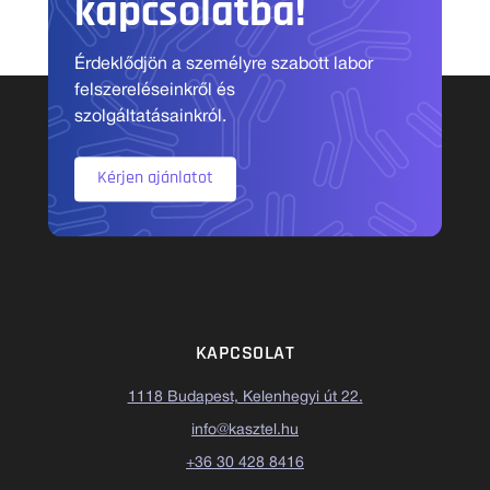
kapcsolatba!
Érdeklődjön a személyre szabott labor
felszereléseinkről és
szolgáltatásainkról.
Kérjen ajánlatot
KAPCSOLAT
1118 Budapest, Kelenhegyi út 22.
info@kasztel.hu
+36 30 428 8416