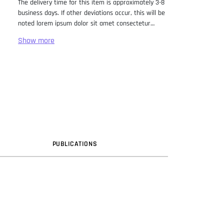
The delivery time for this item is approximately 3-8
business days. If other deviations occur, this will be
noted lorem ipsum dolor sit amet consectetur
adipiscing elit. Lorem Ipsum has been the industry
standard dummy text ever since the 1500s, when
an unknown printer took a galley of type and
scrambled it to make a type specimen book. It has
survived not only five centuries, but also the leap
into electronic typesetting, remaining essentially
unchanged. It was popularised in the 1960s with the
release of Letraset sheets containing Lorem Ipsum
passages, and more recently with desktop
publishing software like Aldus PageMaker including
versions of Lorem Ipsum.
PUB
LICATION
S