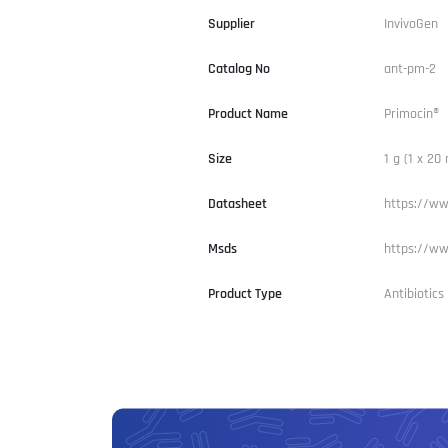
Supplier
InvivoGen
Catalog No
ant-pm-2
Product Name
Primocin®
Size
1 g (1 x 20 
Datasheet
https://ww
Msds
https://ww
Product Type
Antibiotic