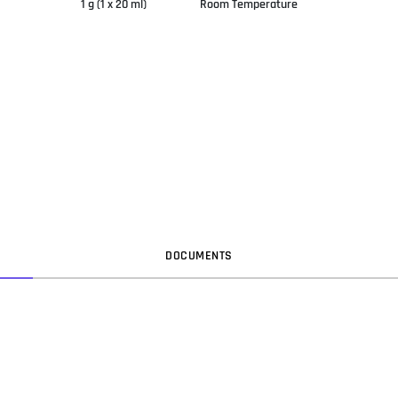
1 g (1 x 20 ml)
Room Temperature
DOC
UMENT
S