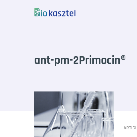
Skip to content
ant-pm-2Primocin®
ARTIC