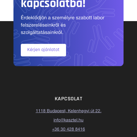
kapcsolatba!
Érdeklődjön a személyre szabott labor
felszereléseinkről és
szolgáltatásainkról.
Kérjen ajánlatot
KAPCSOLAT
1118 Budapest, Kelenhegyi út 22.
info@kasztel.hu
+36 30 428 8416