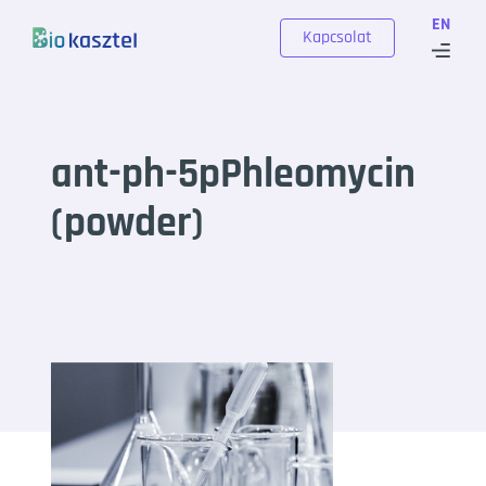
Skip to content
EN
Kapcsolat
ant-ph-5pPhleomycin
(powder)