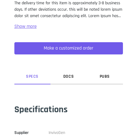
The delivery time for this item is approximately 3-8 business
days. If other deviations occur, this will be noted lorem ipsum
dolor sit amet consectetur adipiscing elit. Lorem Ipsum has
been the industry standard dummy text ever since the 1500s,
when an unknown printer took a galley of type and
scrambled it to make a type specimen book. It has survived
not only five centuries, but also the leap into electronic
Make a customized order
typesetting, remaining essentially unchanged. It was
popularised in the 1960s with the release of Letraset sheets
containing Lorem Ipsum passages, and more recently with
desktop publishing software like Aldus PageMaker including
versions of Lorem Ipsum.
SPEC
S
DOC
S
PUB
S
Specifications
Supplier
InvivoGen