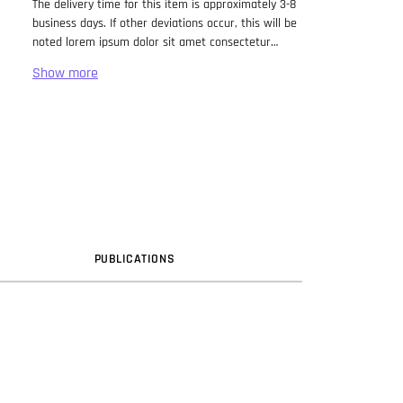
The delivery time for this item is approximately 3-8
business days. If other deviations occur, this will be
noted lorem ipsum dolor sit amet consectetur
adipiscing elit. Lorem Ipsum has been the industry
standard dummy text ever since the 1500s, when
an unknown printer took a galley of type and
scrambled it to make a type specimen book. It has
survived not only five centuries, but also the leap
into electronic typesetting, remaining essentially
unchanged. It was popularised in the 1960s with the
release of Letraset sheets containing Lorem Ipsum
passages, and more recently with desktop
publishing software like Aldus PageMaker including
versions of Lorem Ipsum.
PUB
LICATION
S