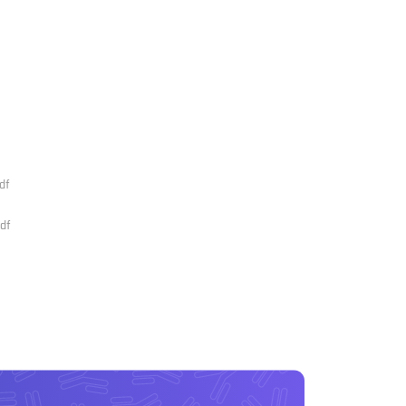
df
df