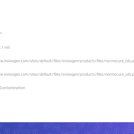
™
 1 ml)
w.invivogen.com/sites/default/files/invivogen/products/files/normocure_tds.p
w.invivogen.com/sites/default/files/invivogen/products/files/normocure_sds.p
s Contamination