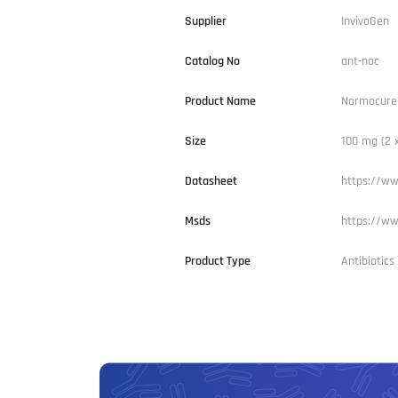
Supplier
InvivoGen
Catalog No
ant-noc
Product Name
Normocure
Size
100 mg (2 x
Datasheet
https://ww
Msds
https://ww
Product Type
Antibiotic