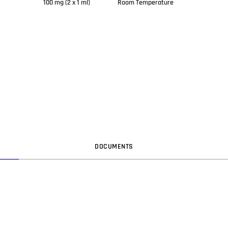
100 mg (2 x 1 ml)
Room Temperature
DOC
UMENT
S