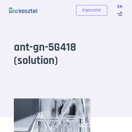
Skip to content
EN
Kapcsolat
ant-gn-5G418
(solution)