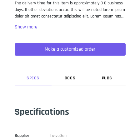
The delivery time for this item is approximately 3-8 business
days. If other deviations occur, this will be noted lorem ipsum
dolor sit amet consectetur adipiscing elit. Lorem Ipsum has
been the industry standard dummy text ever since the 1500s,
when an unknown printer took a galley of type and
scrambled it to make a type specimen book. It has survived
not only five centuries, but also the leap into electronic
Make a customized order
typesetting, remaining essentially unchanged. It was
popularised in the 1960s with the release of Letraset sheets
containing Lorem Ipsum passages, and more recently with
desktop publishing software like Aldus PageMaker including
versions of Lorem Ipsum.
SPEC
S
DOC
S
PUB
S
Specifications
Supplier
InvivoGen