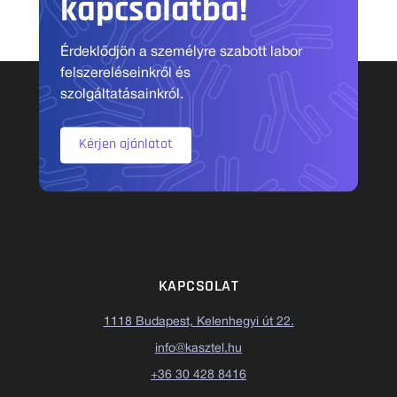
kapcsolatba!
Érdeklődjön a személyre szabott labor
felszereléseinkről és
szolgáltatásainkról.
Kérjen ajánlatot
KAPCSOLAT
1118 Budapest, Kelenhegyi út 22.
info@kasztel.hu
+36 30 428 8416