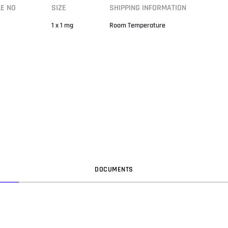
LE NO
SIZE
SHIPPING INFORMATION
1 x 1 mg
Room Temperature
DOC
UMENT
S