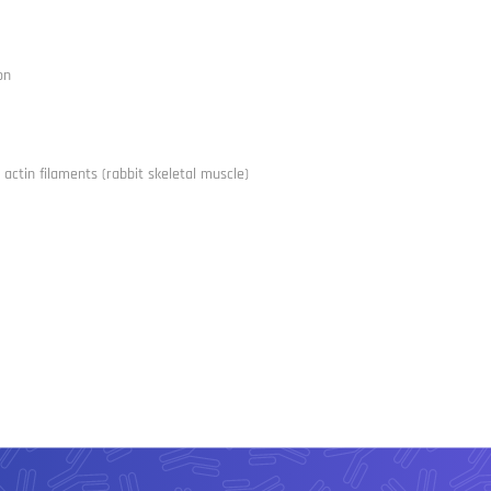
on
actin filaments (rabbit skeletal muscle)