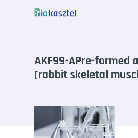
Skip to content
AKF99-APre-formed ac
(rabbit skeletal musc