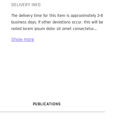
DELIVERY INFO
The delivery time for this item is approximately 3-8
business days. If other deviations occur, this will be
noted lorem ipsum dolor sit amet consectetur
adipiscing elit. Lorem Ipsum has been the industry
standard dummy text ever since the 1500s, when
an unknown printer took a galley of type and
scrambled it to make a type specimen book. It has
survived not only five centuries, but also the leap
into electronic typesetting, remaining essentially
unchanged. It was popularised in the 1960s with the
release of Letraset sheets containing Lorem Ipsum
passages, and more recently with desktop
publishing software like Aldus PageMaker including
versions of Lorem Ipsum.
PUB
LICATION
S