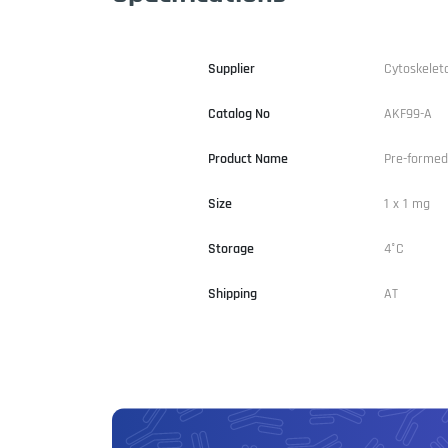
Supplier
Cytoskelet
Catalog No
AKF99-A
Product Name
Pre-formed 
Size
1 x 1 mg
Storage
4°C
Shipping
AT