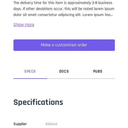
The delivery time for this item is approximately 3-8 business
days. If other deviations occur, this will be noted lorem ipsum
dolor sit amet consectetur adipiscing elit. Lorem Ipsum has
been the industry standard dummy text ever since the 1500s,
when an unknown printer took a galley of type and
scrambled it to make a type specimen book. It has survived
not only five centuries, but also the leap into electronic
Make a customized order
typesetting, remaining essentially unchanged. It was
popularised in the 1960s with the release of Letraset sheets
containing Lorem Ipsum passages, and more recently with
desktop publishing software like Aldus PageMaker including
versions of Lorem Ipsum.
SPEC
S
DOC
S
PUB
S
Specifications
Supplier
Abbexa