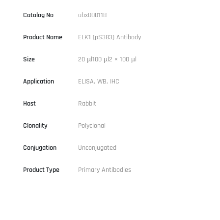
Catalog No
abx000118
Product Name
ELK1 (pS383) Antibody
Size
20 µl100 µl2 × 100 µl
Application
ELISA, WB, IHC
Host
Rabbit
Clonality
Polyclonal
Conjugation
Unconjugated
Product Type
Primary Antibodies