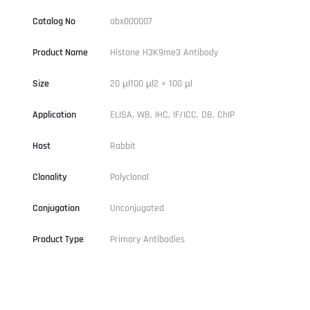
Catalog No
abx000007
Product Name
Histone H3K9me3 Antibody
Size
20 µl100 µl2 × 100 µl
Application
ELISA, WB, IHC, IF/ICC, DB, ChIP
Host
Rabbit
Clonality
Polyclonal
Conjugation
Unconjugated
Product Type
Primary Antibodies