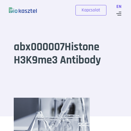
Skip to content
EN
Kapcsolat
abx000007Histone
H3K9me3 Antibody