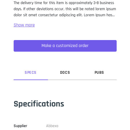
The delivery time for this item is approximately 3-8 business
days. If other deviations occur, this will be noted lorem ipsum
dolor sit amet consectetur adipiscing elit. Lorem Ipsum has
been the industry standard dummy text ever since the 1500s,
when an unknown printer took a galley of type and
scrambled it to make a type specimen book. It has survived
not only five centuries, but also the leap into electronic
Make a customized order
typesetting, remaining essentially unchanged. It was
popularised in the 1960s with the release of Letraset sheets
containing Lorem Ipsum passages, and more recently with
desktop publishing software like Aldus PageMaker including
versions of Lorem Ipsum.
SPEC
S
DOC
S
PUB
S
Specifications
Supplier
Abbexa