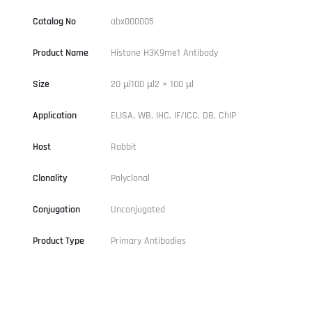
Catalog No
abx000005
Product Name
Histone H3K9me1 Antibody
Size
20 µl100 µl2 × 100 µl
Application
ELISA, WB, IHC, IF/ICC, DB, ChIP
Host
Rabbit
Clonality
Polyclonal
Conjugation
Unconjugated
Product Type
Primary Antibodies