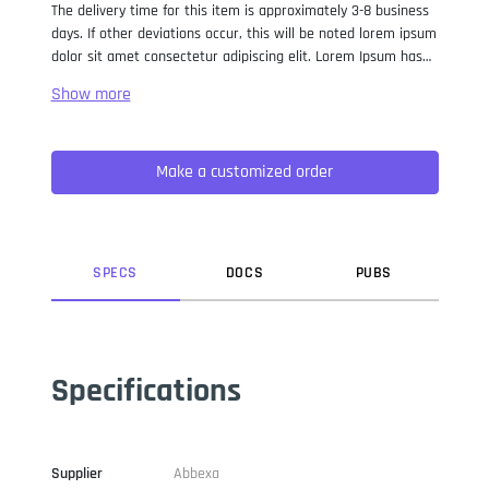
The delivery time for this item is approximately 3-8 business
days. If other deviations occur, this will be noted lorem ipsum
dolor sit amet consectetur adipiscing elit. Lorem Ipsum has
been the industry standard dummy text ever since the 1500s,
when an unknown printer took a galley of type and
scrambled it to make a type specimen book. It has survived
not only five centuries, but also the leap into electronic
Make a customized order
typesetting, remaining essentially unchanged. It was
popularised in the 1960s with the release of Letraset sheets
containing Lorem Ipsum passages, and more recently with
desktop publishing software like Aldus PageMaker including
versions of Lorem Ipsum.
SPEC
S
DOC
S
PUB
S
Specifications
Supplier
Abbexa