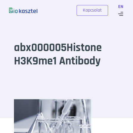
Skip to content
EN
Kapcsolat
abx000005Histone
H3K9me1 Antibody