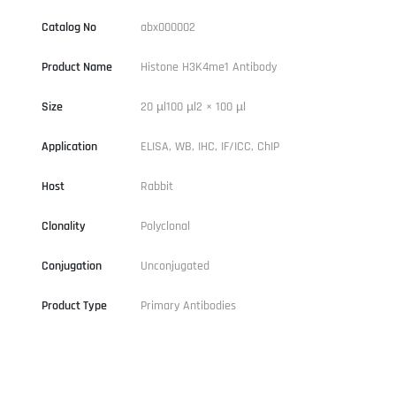
Catalog No
abx000002
Product Name
Histone H3K4me1 Antibody
Size
20 µl100 µl2 × 100 µl
Application
ELISA, WB, IHC, IF/ICC, ChIP
Host
Rabbit
Clonality
Polyclonal
Conjugation
Unconjugated
Product Type
Primary Antibodies