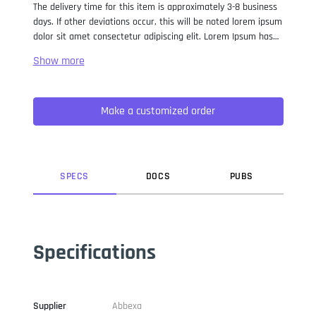
The delivery time for this item is approximately 3-8 business
days. If other deviations occur, this will be noted lorem ipsum
dolor sit amet consectetur adipiscing elit. Lorem Ipsum has
been the industry standard dummy text ever since the 1500s,
when an unknown printer took a galley of type and
scrambled it to make a type specimen book. It has survived
not only five centuries, but also the leap into electronic
Make a customized order
typesetting, remaining essentially unchanged. It was
popularised in the 1960s with the release of Letraset sheets
containing Lorem Ipsum passages, and more recently with
desktop publishing software like Aldus PageMaker including
versions of Lorem Ipsum.
SPEC
S
DOC
S
PUB
S
Specifications
Supplier
Abbexa