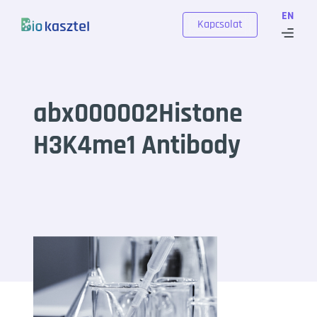
Skip to content
EN
Kapcsolat
abx000002Histone
H3K4me1 Antibody