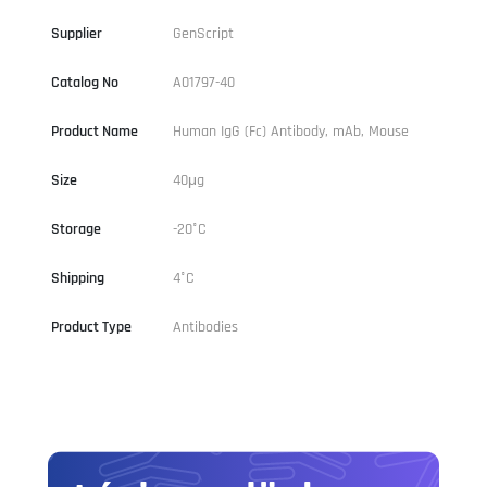
Supplier
GenScript
Catalog No
A01797-40
Product Name
Human IgG (Fc) Antibody, mAb, Mouse
Size
40μg
Storage
-20°C
Shipping
4°C
Product Type
Antibodies