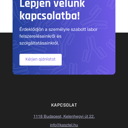
Lépjen velünk
kapcsolatba!
Érdeklődjön a személyre szabott labor
felszereléseinkről és
szolgáltatásainkról.
Kérjen ajánlatot
KAPCSOLAT
1118 Budapest, Kelenhegyi út 22.
info@kasztel.hu