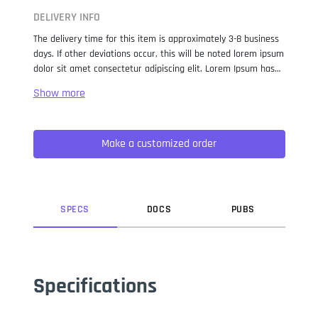
DELIVERY INFO
The delivery time for this item is approximately 3-8 business
days. If other deviations occur, this will be noted lorem ipsum
dolor sit amet consectetur adipiscing elit. Lorem Ipsum has
been the industry standard dummy text ever since the 1500s,
when an unknown printer took a galley of type and
scrambled it to make a type specimen book. It has survived
not only five centuries, but also the leap into electronic
Make a customized order
typesetting, remaining essentially unchanged. It was
popularised in the 1960s with the release of Letraset sheets
containing Lorem Ipsum passages, and more recently with
desktop publishing software like Aldus PageMaker including
versions of Lorem Ipsum.
SPEC
S
DOC
S
PUB
S
Specifications