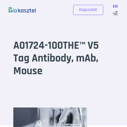
Skip to content
EN
Kapcsolat
A01724-100THE™ V5
Tag Antibody, mAb,
Mouse