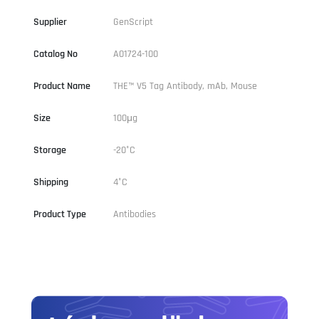
Supplier
GenScript
Catalog No
A01724-100
Product Name
THE™ V5 Tag Antibody, mAb, Mouse
Size
100μg
Storage
-20°C
Shipping
4°C
Product Type
Antibodies