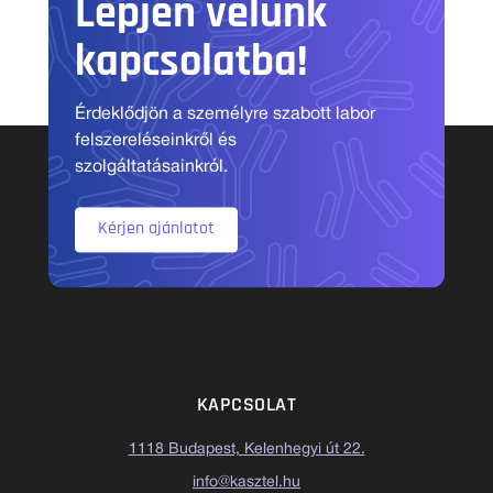
Lépjen velünk
kapcsolatba!
Érdeklődjön a személyre szabott labor
felszereléseinkről és
szolgáltatásainkról.
Kérjen ajánlatot
KAPCSOLAT
1118 Budapest, Kelenhegyi út 22.
info@kasztel.hu