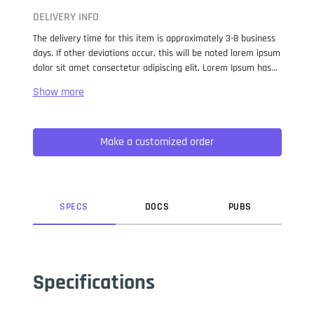
DELIVERY INFO
The delivery time for this item is approximately 3-8 business
days. If other deviations occur, this will be noted lorem ipsum
dolor sit amet consectetur adipiscing elit. Lorem Ipsum has
been the industry standard dummy text ever since the 1500s,
when an unknown printer took a galley of type and
scrambled it to make a type specimen book. It has survived
not only five centuries, but also the leap into electronic
Make a customized order
typesetting, remaining essentially unchanged. It was
popularised in the 1960s with the release of Letraset sheets
containing Lorem Ipsum passages, and more recently with
desktop publishing software like Aldus PageMaker including
versions of Lorem Ipsum.
SPEC
S
DOC
S
PUB
S
Specifications