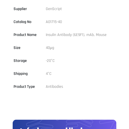
Supplier
GenScript
Catalog No
A01715-40
Product Name
Insulin Antibody (6E9F1), mAb, Mouse
Size
40μg
Storage
-20°C
Shipping
4°C
Product Type
Antibodies