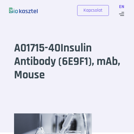
Skip to content
EN
Kapcsolat
A01715-40Insulin
Antibody (6E9F1), mAb,
Mouse