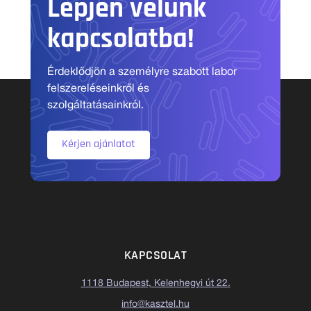
Lépjen velünk
kapcsolatba!
Érdeklődjön a személyre szabott labor
felszereléseinkről és
szolgáltatásainkról.
Kérjen ajánlatot
KAPCSOLAT
1118 Budapest, Kelenhegyi út 22.
info@kasztel.hu