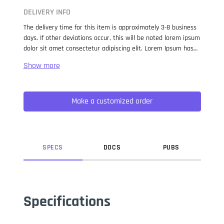
DELIVERY INFO
The delivery time for this item is approximately 3-8 business
days. If other deviations occur, this will be noted lorem ipsum
dolor sit amet consectetur adipiscing elit. Lorem Ipsum has
been the industry standard dummy text ever since the 1500s,
when an unknown printer took a galley of type and
scrambled it to make a type specimen book. It has survived
not only five centuries, but also the leap into electronic
Make a customized order
typesetting, remaining essentially unchanged. It was
popularised in the 1960s with the release of Letraset sheets
containing Lorem Ipsum passages, and more recently with
desktop publishing software like Aldus PageMaker including
versions of Lorem Ipsum.
SPEC
S
DOC
S
PUB
S
Specifications