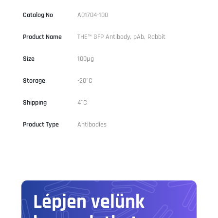
Catalog No
A01704-100
Product Name
THE™ GFP Antibody, pAb, Rabbit
Size
100μg
Storage
-20°C
Shipping
4°C
Product Type
Antibodies
Lépjen velünk