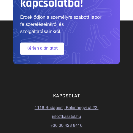
kapcsolatba!
Érdeklődjön a személyre szabott labor
felszereléseinkről és
szolgáltatásainkról.
Kérjen ajánlatot
KAPCSOLAT
1118 Budapest, Kelenhegyi út 22.
info@kasztel.hu
+36 30 428 8416