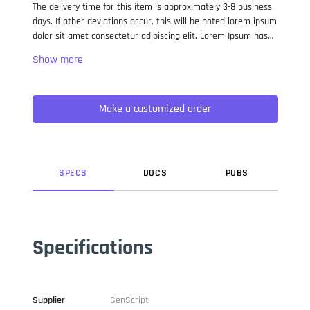
The delivery time for this item is approximately 3-8 business
days. If other deviations occur, this will be noted lorem ipsum
dolor sit amet consectetur adipiscing elit. Lorem Ipsum has
been the industry standard dummy text ever since the 1500s,
when an unknown printer took a galley of type and
scrambled it to make a type specimen book. It has survived
not only five centuries, but also the leap into electronic
Make a customized order
typesetting, remaining essentially unchanged. It was
popularised in the 1960s with the release of Letraset sheets
containing Lorem Ipsum passages, and more recently with
desktop publishing software like Aldus PageMaker including
versions of Lorem Ipsum.
SPEC
S
DOC
S
PUB
S
Specifications
Supplier
GenScript