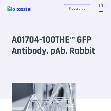
Skip to content
EN
Kapcsolat
A01704-100THE™ GFP
Antibody, pAb, Rabbit