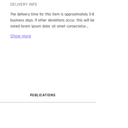
DELIVERY INFO
The delivery time for this item is approximately 3-8
business days. If other deviations occur, this will be
noted lorem ipsum dolor sit amet consectetur
adipiscing elit. Lorem Ipsum has been the industry
standard dummy text ever since the 1500s, when
an unknown printer took a galley of type and
scrambled it to make a type specimen book. It has
survived not only five centuries, but also the leap
into electronic typesetting, remaining essentially
unchanged. It was popularised in the 1960s with the
release of Letraset sheets containing Lorem Ipsum
passages, and more recently with desktop
publishing software like Aldus PageMaker including
versions of Lorem Ipsum.
PUB
LICATION
S