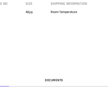
LE NO
SIZE
SHIPPING INFORMATION
40μg
Room Temperature
DOC
UMENT
S