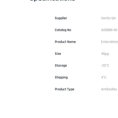
Supplier
GenScript
Catalog No
A00889-40
Product Name
Enterokina
Size
40μg
Storage
-20°C
Shipping
4°C
Product Type
Antibodies