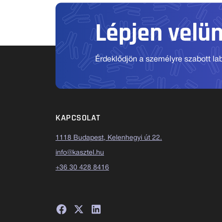
Lépjen velü
Érdeklődjön a személyre szabott labo
KAPCSOLAT
1118 Budapest, Kelenhegyi út 22.
info@kasztel.hu
+36 30 428 8416