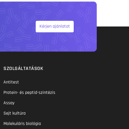
Kérjen ajánlatot
SZOLGÁLTATÁSOK
Antitest
Protein- és peptid-szintézis
Assay
Sejt kultúra
Molekuláris biológia