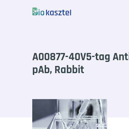
Skip to content
A00877-40V5-tag Ant
pAb, Rabbit