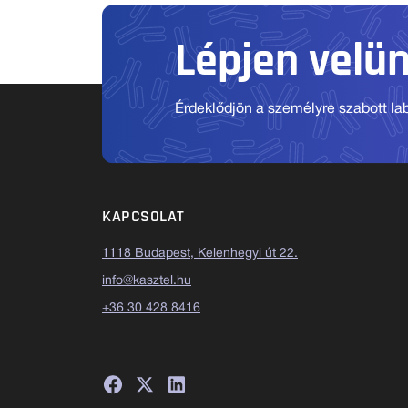
Lépjen velü
Érdeklődjön a személyre szabott labo
KAPCSOLAT
1118 Budapest, Kelenhegyi út 22.
info@kasztel.hu
+36 30 428 8416