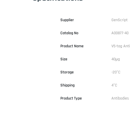
Supplier
GenScript
Catalog No
A00877-40
Product Name
V5-tag Ant
Size
40μg
Storage
-20°C
Shipping
4°C
Product Type
Antibodies