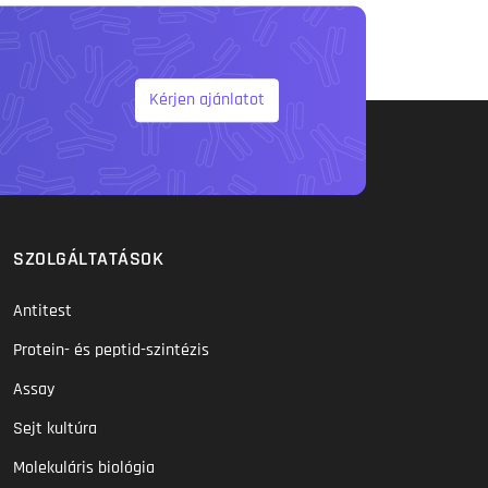
Kérjen ajánlatot
SZOLGÁLTATÁSOK
Antitest
Protein- és peptid-szintézis
Assay
Sejt kultúra
Molekuláris biológia