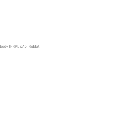
ibody [HRP], pAb, Rabbit