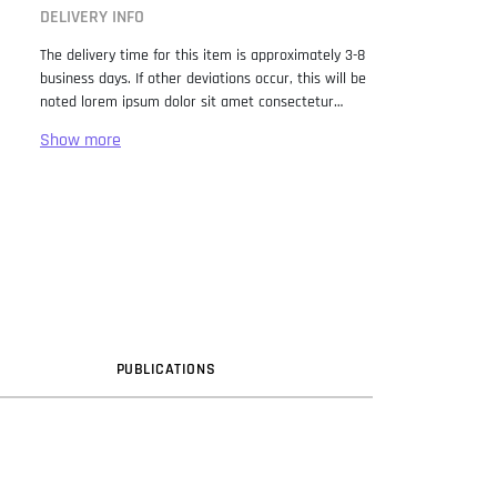
DELIVERY INFO
The delivery time for this item is approximately 3-8
business days. If other deviations occur, this will be
noted lorem ipsum dolor sit amet consectetur
adipiscing elit. Lorem Ipsum has been the industry
standard dummy text ever since the 1500s, when
an unknown printer took a galley of type and
scrambled it to make a type specimen book. It has
survived not only five centuries, but also the leap
into electronic typesetting, remaining essentially
unchanged. It was popularised in the 1960s with the
release of Letraset sheets containing Lorem Ipsum
passages, and more recently with desktop
publishing software like Aldus PageMaker including
versions of Lorem Ipsum.
PUB
LICATION
S