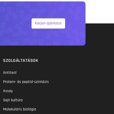
Kérjen ajánlatot
SZOLGÁLTATÁSOK
Antitest
Protein- és peptid-szintézis
Assay
Sejt kultúra
Molekuláris biológia