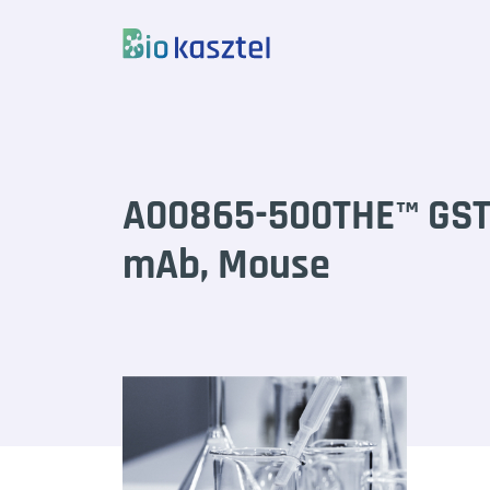
Skip to content
A00865-500THE™ GST 
mAb, Mouse