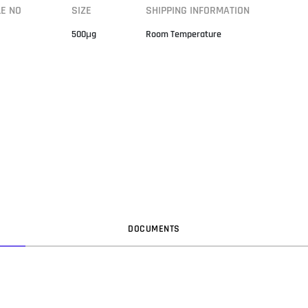
LE NO
SIZE
SHIPPING INFORMATION
500μg
Room Temperature
DOC
UMENT
S