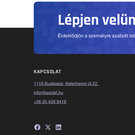
Lépjen velü
Érdeklődjön a személyre szabott labo
KAPCSOLAT
1118 Budapest, Kelenhegyi út 22.
info@kasztel.hu
+36 30 428 8416