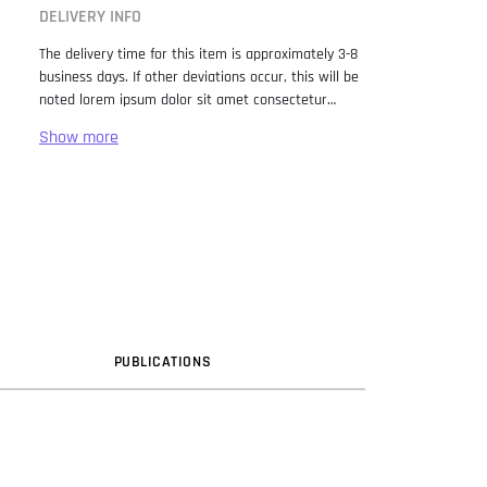
DELIVERY INFO
The delivery time for this item is approximately 3-8
business days. If other deviations occur, this will be
noted lorem ipsum dolor sit amet consectetur
adipiscing elit. Lorem Ipsum has been the industry
standard dummy text ever since the 1500s, when
an unknown printer took a galley of type and
scrambled it to make a type specimen book. It has
survived not only five centuries, but also the leap
into electronic typesetting, remaining essentially
unchanged. It was popularised in the 1960s with the
release of Letraset sheets containing Lorem Ipsum
passages, and more recently with desktop
publishing software like Aldus PageMaker including
versions of Lorem Ipsum.
PUB
LICATION
S