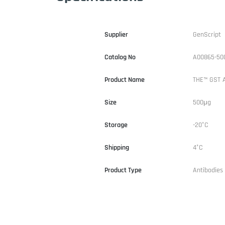
Supplier
GenScript
Catalog No
A00865-50
Product Name
THE™ GST 
Size
500μg
Storage
-20°C
Shipping
4°C
Product Type
Antibodies