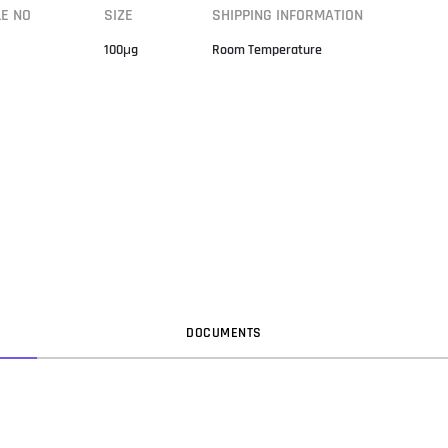
LE NO
SIZE
SHIPPING INFORMATION
100μg
Room Temperature
DOC
UMENT
S