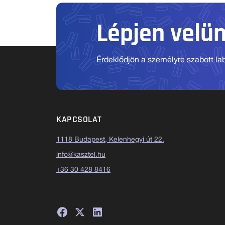
Lépjen velü
Érdeklődjön a személyre szabott labo
KAPCSOLAT
1118 Budapest, Kelenhegyi út 22.
info@kasztel.hu
+36 30 428 8416