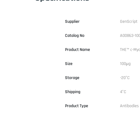
Supplier
GenScript
Catalog No
A00863-10
Product Name
THE™ c-Myc
Size
100μg
Storage
-20°C
Shipping
4°C
Product Type
Antibodies