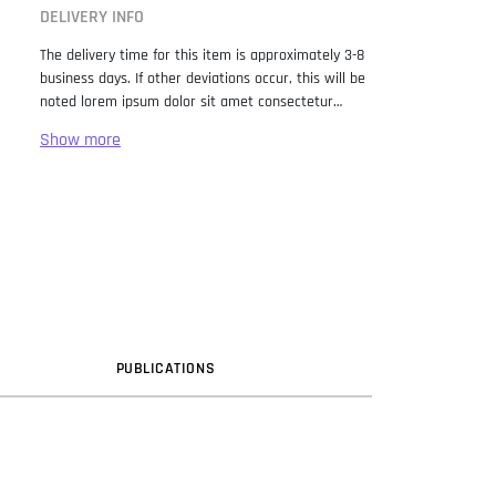
DELIVERY INFO
The delivery time for this item is approximately 3-8
business days. If other deviations occur, this will be
noted lorem ipsum dolor sit amet consectetur
adipiscing elit. Lorem Ipsum has been the industry
standard dummy text ever since the 1500s, when
an unknown printer took a galley of type and
scrambled it to make a type specimen book. It has
survived not only five centuries, but also the leap
into electronic typesetting, remaining essentially
unchanged. It was popularised in the 1960s with the
release of Letraset sheets containing Lorem Ipsum
passages, and more recently with desktop
publishing software like Aldus PageMaker including
versions of Lorem Ipsum.
PUB
LICATION
S