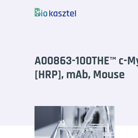
Skip to content
A00863-100THE™ c-My
[HRP], mAb, Mouse