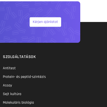
Kérjen ajánlatot
SZOLGÁLTATÁSOK
Antitest
Protein- és peptid-szintézis
Assay
Sejt kultúra
Molekuláris biológia