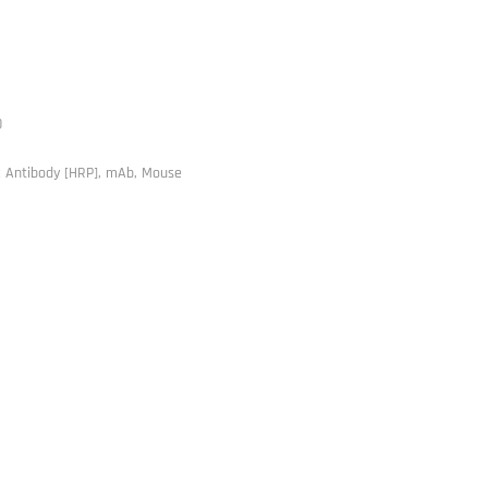
0
 Antibody [HRP], mAb, Mouse