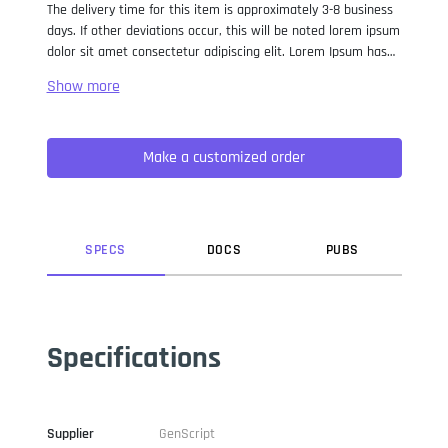
The delivery time for this item is approximately 3-8 business
days. If other deviations occur, this will be noted lorem ipsum
dolor sit amet consectetur adipiscing elit. Lorem Ipsum has
been the industry standard dummy text ever since the 1500s,
when an unknown printer took a galley of type and
scrambled it to make a type specimen book. It has survived
not only five centuries, but also the leap into electronic
Make a customized order
typesetting, remaining essentially unchanged. It was
popularised in the 1960s with the release of Letraset sheets
containing Lorem Ipsum passages, and more recently with
desktop publishing software like Aldus PageMaker including
versions of Lorem Ipsum.
SPEC
S
DOC
S
PUB
S
Specifications
Supplier
GenScript