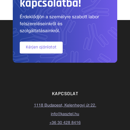
kapcsolatba!
Érdeklődjön a személyre szabott labor
felszereléseinkről és
szolgáltatásainkról.
Kérjen ajánlatot
KAPCSOLAT
1118 Budapest, Kelenhegyi út 22.
info@kasztel.hu
+36 30 428 8416