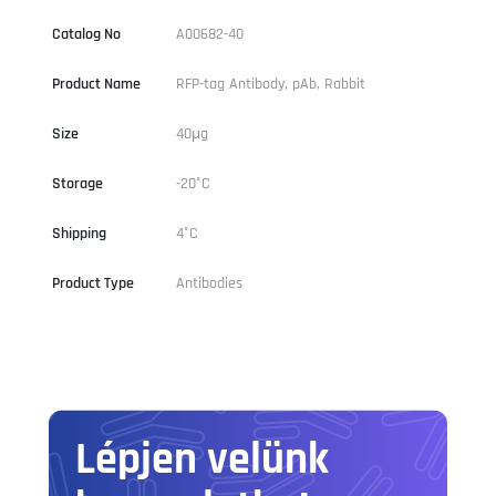
Catalog No
A00682-40
Product Name
RFP-tag Antibody, pAb, Rabbit
Size
40μg
Storage
-20°C
Shipping
4°C
Product Type
Antibodies
Lépjen velünk