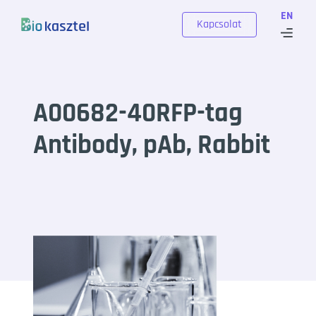
Skip to content
EN
Kapcsolat
A00682-40RFP-tag
Antibody, pAb, Rabbit