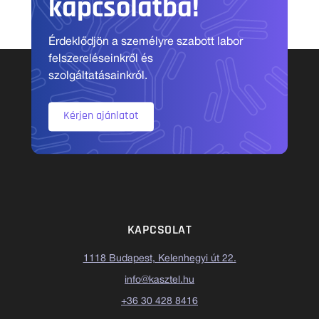
kapcsolatba!
Érdeklődjön a személyre szabott labor
felszereléseinkről és
szolgáltatásainkról.
Kérjen ajánlatot
KAPCSOLAT
1118 Budapest, Kelenhegyi út 22.
info@kasztel.hu
+36 30 428 8416