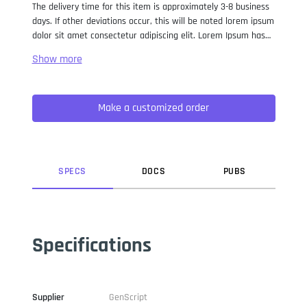
The delivery time for this item is approximately 3-8 business
days. If other deviations occur, this will be noted lorem ipsum
dolor sit amet consectetur adipiscing elit. Lorem Ipsum has
been the industry standard dummy text ever since the 1500s,
when an unknown printer took a galley of type and
scrambled it to make a type specimen book. It has survived
not only five centuries, but also the leap into electronic
Make a customized order
typesetting, remaining essentially unchanged. It was
popularised in the 1960s with the release of Letraset sheets
containing Lorem Ipsum passages, and more recently with
desktop publishing software like Aldus PageMaker including
versions of Lorem Ipsum.
SPEC
S
DOC
S
PUB
S
Specifications
Supplier
GenScript