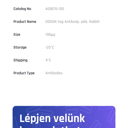
Catalog No
A00676-100
Product Name
DDDDK-tag Antibody, pAb, Rabbit
Size
100μg
Storage
-20°C
Shipping
4°C
Product Type
Antibodies
Lépjen velünk