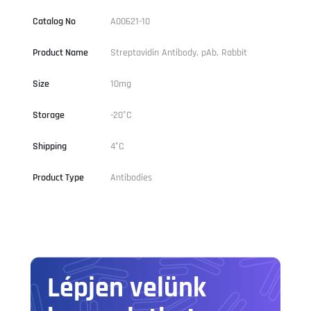
Catalog No
A00621-10
Product Name
Streptavidin Antibody, pAb, Rabbit
Size
10mg
Storage
-20°C
Shipping
4°C
Product Type
Antibodies
Lépjen velünk