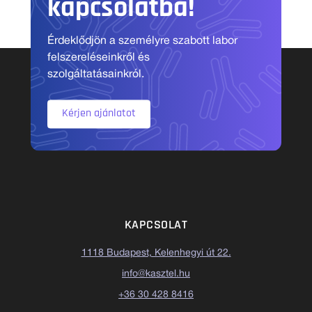
kapcsolatba!
Érdeklődjön a személyre szabott labor
felszereléseinkről és
szolgáltatásainkról.
Kérjen ajánlatot
KAPCSOLAT
1118 Budapest, Kelenhegyi út 22.
info@kasztel.hu
+36 30 428 8416