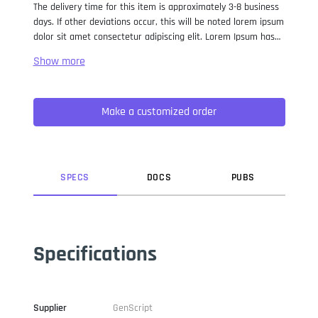
The delivery time for this item is approximately 3-8 business
days. If other deviations occur, this will be noted lorem ipsum
dolor sit amet consectetur adipiscing elit. Lorem Ipsum has
been the industry standard dummy text ever since the 1500s,
when an unknown printer took a galley of type and
scrambled it to make a type specimen book. It has survived
not only five centuries, but also the leap into electronic
Make a customized order
typesetting, remaining essentially unchanged. It was
popularised in the 1960s with the release of Letraset sheets
containing Lorem Ipsum passages, and more recently with
desktop publishing software like Aldus PageMaker including
versions of Lorem Ipsum.
SPEC
S
DOC
S
PUB
S
Specifications
Supplier
GenScript