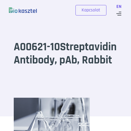
Skip to content
EN
Kapcsolat
A00621-10Streptavidin
Antibody, pAb, Rabbit