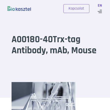
Skip to content
EN
Kapcsolat
A00180-40Trx-tag
Antibody, mAb, Mouse