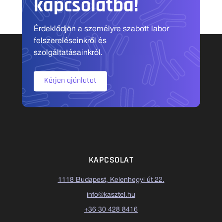
kapcsolatba!
Érdeklődjön a személyre szabott labor
felszereléseinkről és
szolgáltatásainkról.
Kérjen ajánlatot
KAPCSOLAT
1118 Budapest, Kelenhegyi út 22.
info@kasztel.hu
+36 30 428 8416