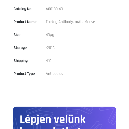
Catalog No
A00180-40
Product Name
Trx-tag Antibody, mAb, Mouse
Size
40μg
Storage
-20°C
Shipping
4°C
Product Type
Antibodies
Lépjen velünk