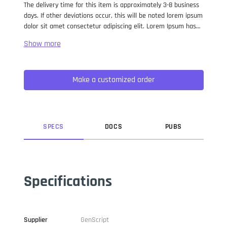
The delivery time for this item is approximately 3-8 business
days. If other deviations occur, this will be noted lorem ipsum
dolor sit amet consectetur adipiscing elit. Lorem Ipsum has
been the industry standard dummy text ever since the 1500s,
when an unknown printer took a galley of type and
scrambled it to make a type specimen book. It has survived
not only five centuries, but also the leap into electronic
Make a customized order
typesetting, remaining essentially unchanged. It was
popularised in the 1960s with the release of Letraset sheets
containing Lorem Ipsum passages, and more recently with
desktop publishing software like Aldus PageMaker including
versions of Lorem Ipsum.
SPEC
S
DOC
S
PUB
S
Specifications
Supplier
GenScript