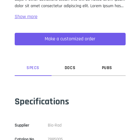
dolor sit amet consectetur adipiscing elit. Lorem Ipsum has
been the industry standard dummy text ever since the 1500s,
when an unknown printer took a galley of type and
scrambled it to make a type specimen book. It has survived
not only five centuries, but also the leap into electronic
Make a customized order
typesetting, remaining essentially unchanged. It was
popularised in the 1960s with the release of Letraset sheets
containing Lorem Ipsum passages, and more recently with
desktop publishing software like Aldus PageMaker including
versions of Lorem Ipsum.
SPEC
S
DOC
S
PUB
S
Specifications
Supplier
Bio-Rad
Catalog No
7885005