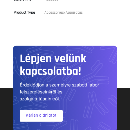
Product Type
Accessories/Apparatus
Lépjen velünk
kapcsolatba!
Érdeklődjön a személyre szabott labor
felszereléseinkről és
szolgáltatásainkról.
Kérjen ajánlatot