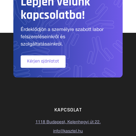
Lépjen velünk
kapcsolatba!
Érdeklődjön a személyre szabott labor
felszereléseinkről és
szolgáltatásainkról.
Kérjen ajánlatot
KAPCSOLAT
1118 Budapest, Kelenhegyi út 22.
info@kasztel.hu