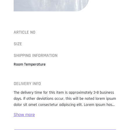
ARTICLE NO
SIZE
SHIPPING INFORMATION
Room Temperature
DELIVERY INFO
The delivery time for this item is approximately 3-8 business
days. If other deviations occur, this will be noted lorem ipsum
dolor sit amet consectetur adipiscing elit. Lorem Ipsum has
been the industry standard dummy text ever since the 1500s,
when an unknown printer took a galley of type and
scrambled it to make a type specimen book. It has survived
not only five centuries, but also the leap into electronic