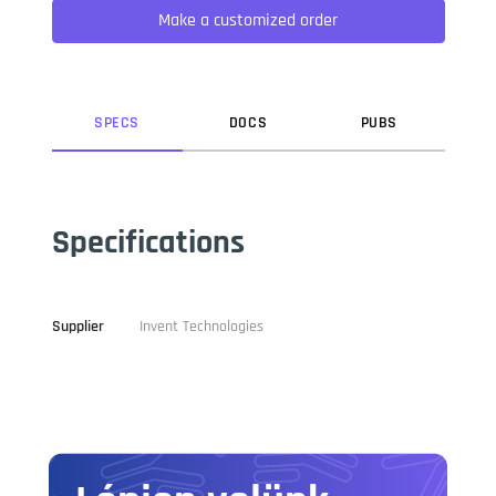
Make a customized order
typesetting, remaining essentially unchanged. It was
popularised in the 1960s with the release of Letraset sheets
containing Lorem Ipsum passages, and more recently with
desktop publishing software like Aldus PageMaker including
versions of Lorem Ipsum.
SPEC
S
DOC
S
PUB
S
Specifications
Supplier
Invent Technologies