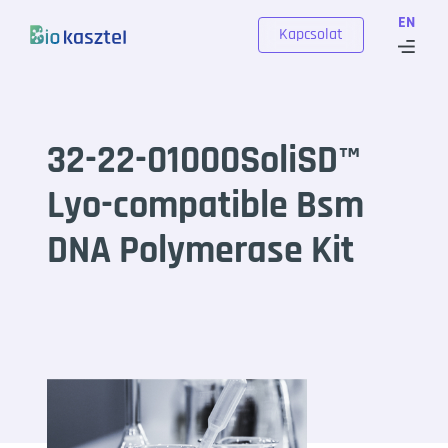
Skip to content
EN
Kapcsolat
32-22-01000SoliSD™
Lyo-compatible Bsm
DNA Polymerase Kit