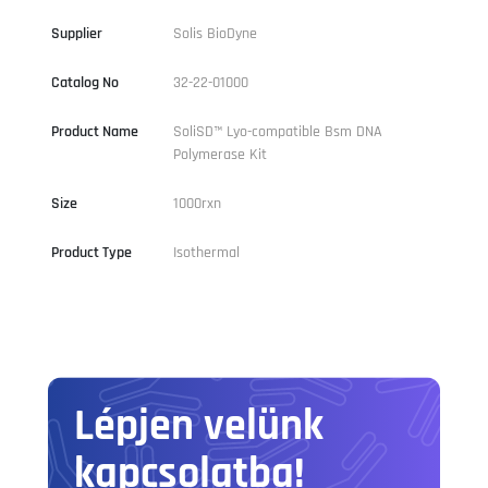
Supplier
Solis BioDyne
Catalog No
32-22-01000
Product Name
SoliSD™ Lyo-compatible Bsm DNA
Polymerase Kit
Size
1000rxn
Product Type
Isothermal
Lépjen velünk
kapcsolatba!