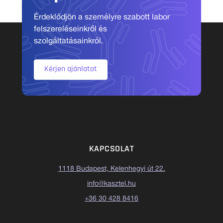
Érdeklődjön a személyre szabott labor
felszereléseinkről és
szolgáltatásainkról.
Kérjen ajánlatot
KAPCSOLAT
1118 Budapest, Kelenhegyi út 22.
info@kasztel.hu
+36 30 428 8416