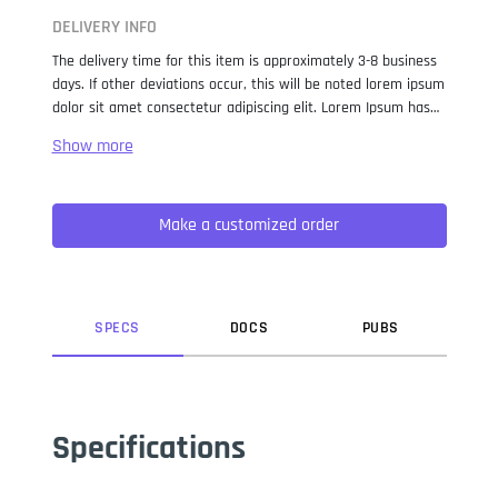
DELIVERY INFO
The delivery time for this item is approximately 3-8 business
days. If other deviations occur, this will be noted lorem ipsum
dolor sit amet consectetur adipiscing elit. Lorem Ipsum has
been the industry standard dummy text ever since the 1500s,
when an unknown printer took a galley of type and
scrambled it to make a type specimen book. It has survived
not only five centuries, but also the leap into electronic
Make a customized order
typesetting, remaining essentially unchanged. It was
popularised in the 1960s with the release of Letraset sheets
containing Lorem Ipsum passages, and more recently with
desktop publishing software like Aldus PageMaker including
versions of Lorem Ipsum.
SPEC
S
DOC
S
PUB
S
Specifications