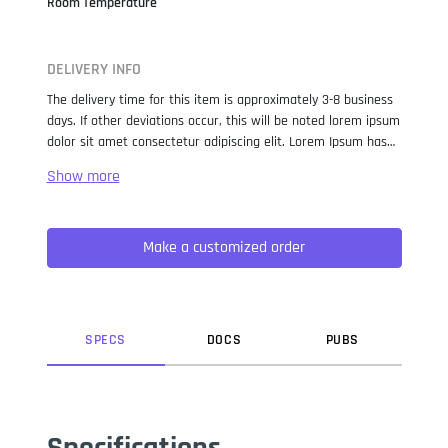
Room Temperature
DELIVERY INFO
The delivery time for this item is approximately 3-8 business
days. If other deviations occur, this will be noted lorem ipsum
dolor sit amet consectetur adipiscing elit. Lorem Ipsum has
been the industry standard dummy text ever since the 1500s,
when an unknown printer took a galley of type and
scrambled it to make a type specimen book. It has survived
not only five centuries, but also the leap into electronic
Make a customized order
typesetting, remaining essentially unchanged. It was
popularised in the 1960s with the release of Letraset sheets
containing Lorem Ipsum passages, and more recently with
desktop publishing software like Aldus PageMaker including
versions of Lorem Ipsum.
SPEC
S
DOC
S
PUB
S
Specifications