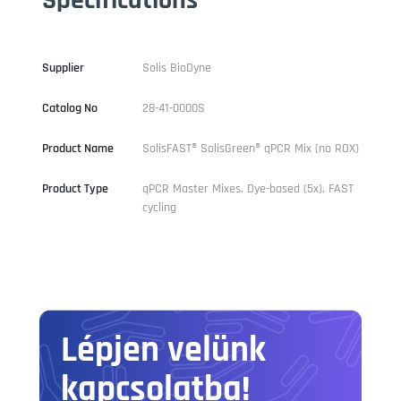
Supplier
Solis BioDyne
Catalog No
28-41-0000S
Product Name
SolisFAST® SolisGreen® qPCR Mix (no ROX)
Product Type
qPCR Master Mixes, Dye-based (5x), FAST
cycling
Lépjen velünk
kapcsolatba!