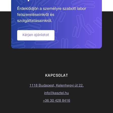
Érdeklődjön a személyre szabott labor
felszereléseinkről és
szolgáltatásainkról.
Kérjen ajánlatot
KAPCSOLAT
1118 Budapest, Kelenhegyi út 22.
info@kasztel.hu
+36 30 428 8416