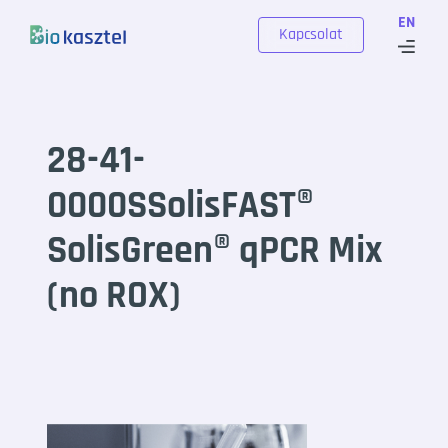
Skip to content
EN
Kapcsolat
28-41-
0000SSolisFAST®
SolisGreen® qPCR Mix
(no ROX)