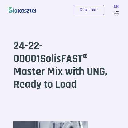
Skip to content
EN
Kapcsolat
24-22-
00001SolisFAST®
Master Mix with UNG,
Ready to Load