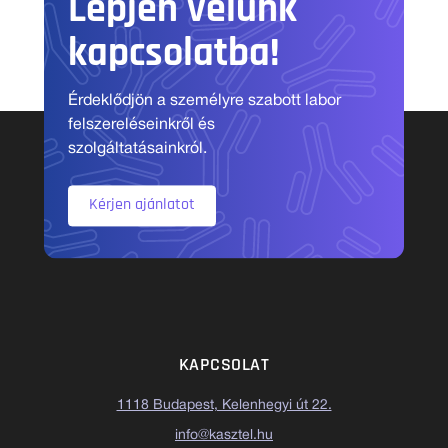
Lépjen velünk
kapcsolatba!
Érdeklődjön a személyre szabott labor
felszereléseinkről és
szolgáltatásainkról.
Kérjen ajánlatot
KAPCSOLAT
1118 Budapest, Kelenhegyi út 22.
info@kasztel.hu