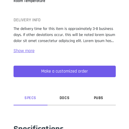
Room Temperature
DELIVERY INFO
The delivery time for this item is approximately 3-8 business
days. If other deviations occur, this will be noted lorem ipsum
dolor sit amet consectetur adipiscing elit. Lorem Ipsum has
been the industry standard dummy text ever since the 1500s,
when an unknown printer took a galley of type and
scrambled it to make a type specimen book. It has survived
not only five centuries, but also the leap into electronic
Make a customized order
typesetting, remaining essentially unchanged. It was
popularised in the 1960s with the release of Letraset sheets
containing Lorem Ipsum passages, and more recently with
desktop publishing software like Aldus PageMaker including
versions of Lorem Ipsum.
SPEC
S
DOC
S
PUB
S
Specifications