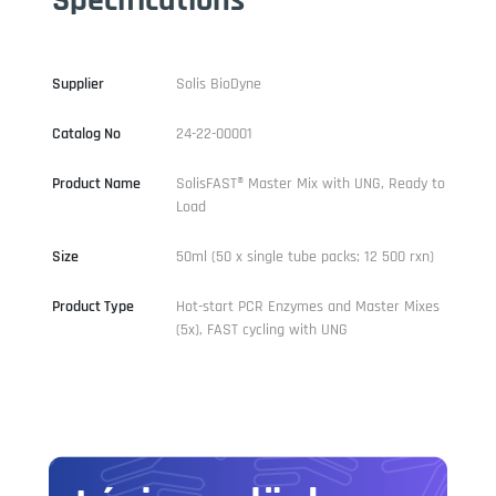
Supplier
Solis BioDyne
Catalog No
24-22-00001
Product Name
SolisFAST® Master Mix with UNG, Ready to
Load
Size
50ml (50 x single tube packs; 12 500 rxn)
Product Type
Hot-start PCR Enzymes and Master Mixes
(5x), FAST cycling with UNG