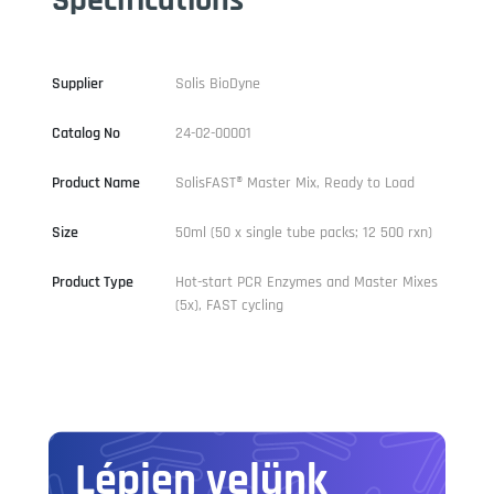
Supplier
Solis BioDyne
Catalog No
24-02-00001
Product Name
SolisFAST® Master Mix, Ready to Load
Size
50ml (50 x single tube packs; 12 500 rxn)
Product Type
Hot-start PCR Enzymes and Master Mixes
(5x), FAST cycling
Lépjen velünk