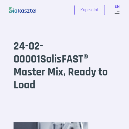
Skip to content
EN
Kapcsolat
24-02-
00001SolisFAST®
Master Mix, Ready to
Load