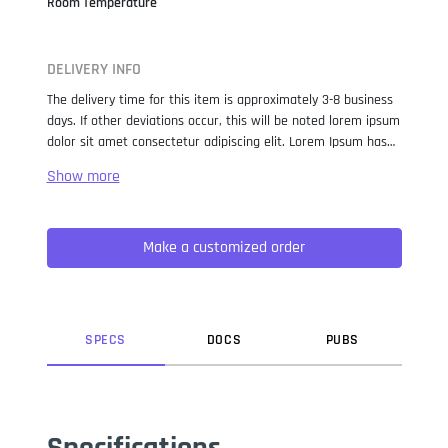
Room Temperature
DELIVERY INFO
The delivery time for this item is approximately 3-8 business
days. If other deviations occur, this will be noted lorem ipsum
dolor sit amet consectetur adipiscing elit. Lorem Ipsum has
been the industry standard dummy text ever since the 1500s,
when an unknown printer took a galley of type and
scrambled it to make a type specimen book. It has survived
not only five centuries, but also the leap into electronic
Make a customized order
typesetting, remaining essentially unchanged. It was
popularised in the 1960s with the release of Letraset sheets
containing Lorem Ipsum passages, and more recently with
desktop publishing software like Aldus PageMaker including
versions of Lorem Ipsum.
SPEC
S
DOC
S
PUB
S
Specifications