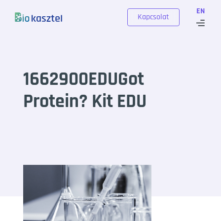
Skip to content
EN
Kapcsolat
1662900EDUGot
Protein? Kit EDU