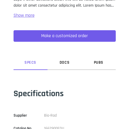
dolor sit amet consectetur adipiscing elit. Lorem Ipsum has
been the industry standard dummy text ever since the 1500s,
when an unknown printer took a galley of type and
scrambled it to make a type specimen book. It has survived
not only five centuries, but also the leap into electronic
Make a customized order
typesetting, remaining essentially unchanged. It was
popularised in the 1960s with the release of Letraset sheets
containing Lorem Ipsum passages, and more recently with
desktop publishing software like Aldus PageMaker including
versions of Lorem Ipsum.
SPEC
S
DOC
S
PUB
S
Specifications
Supplier
Bio-Rad
Catalog No
1662900EDU