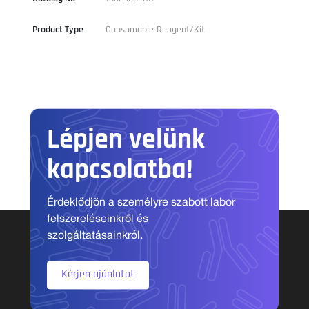
Product Type
Consumable Reagent/Kit
Lépjen velünk
kapcsolatba!
Érdeklődjön a személyre szabott labor
felszereléseinkről és
szolgáltatásainkról.
Kérjen ajánlatot